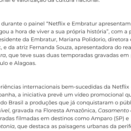
to durante o painel “Netflix e Embratur apresenta
u a hora de viver a sua própria história”, com a 
esidente da Embratur, Mariana Polidorio, diretora d
x, e da atriz Fernanda Souza, apresentadora do real
gra
, que teve suas duas temporadas gravadas em p
ulo e Alagoas.
riências internacionais bem-sucedidas da Netflix
anha, a iniciativa prevê um vídeo promocional qu
o do Brasil a produções que já conquistaram o públ
ível
, gravada na Floresta Amazônica, 
Casamento 
radas filmadas em destinos como Amparo (SP) e
ntonia
, que destaca as paisagens urbanas da perif