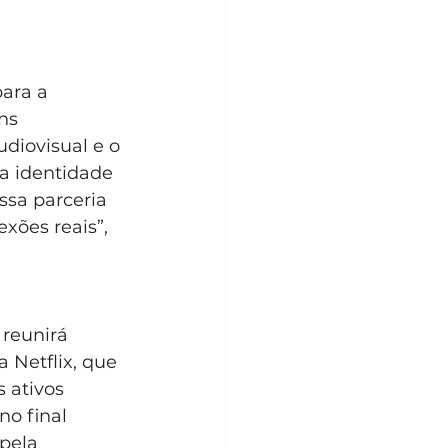
ara a 
ns 
diovisual e o 
a identidade 
ssa parceria 
xões reais”, 
reunirá 
 Netflix, que 
 ativos 
o final 
pela 