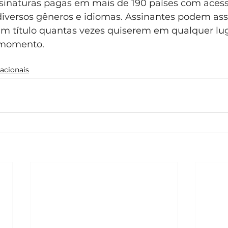
sinaturas pagas em mais de 190 países com acesso
diversos gêneros e idiomas. Assinantes podem assis
a um título quantas vezes quiserem em qualquer luga
 momento.
acionais