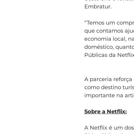
Embratur.
“Temos um comprom
que contamos ajud
economia local, na
doméstico, quanto 
Públicas da Netflix
A parceria reforça
como destino turí
importante na art
Sobre a Netflix:
A Netflix é um do