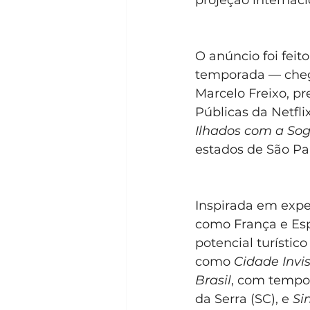
O anúncio foi fei
temporada — chego
Marcelo Freixo, pr
Públicas da Netfli
Ilhados com a So
estados de São Pa
Inspirada em expe
como França e Esp
potencial turístic
como 
Cidade Invis
Brasil
, com tempo
da Serra (SC), e 
Si