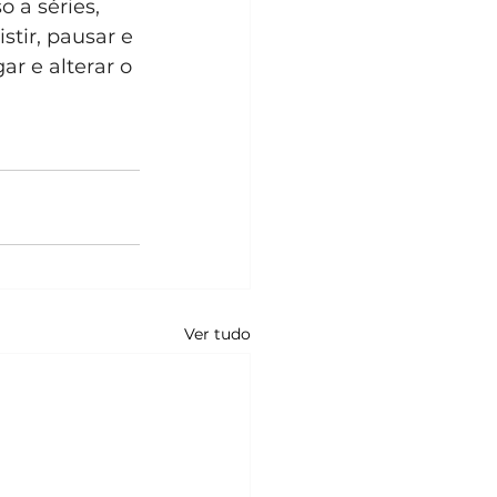
 a séries, 
tir, pausar e 
r e alterar o 
Ver tudo