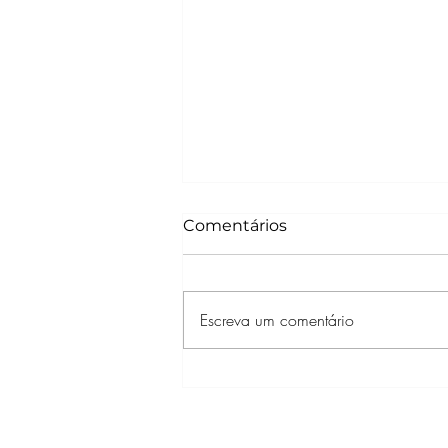
Comentários
Escreva um comentário
Dia dos Namorados:
Warner Bros. Pictures traz
três romances clássicos
de volta às telonas