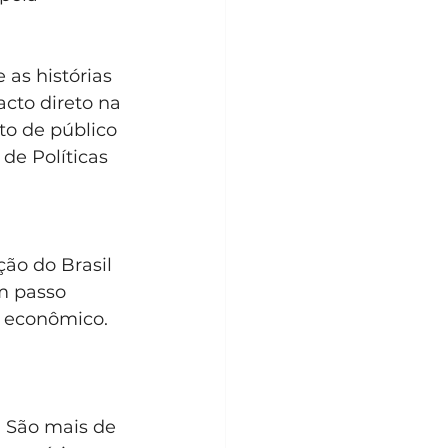
as histórias 
cto direto na 
to de público 
de Políticas 
ão do Brasil 
m passo 
o econômico.
. São mais de 