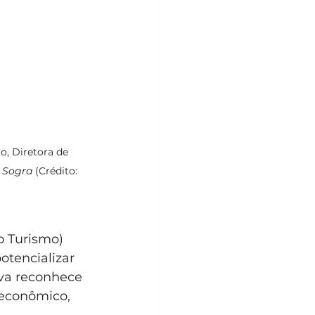
o, Diretora de 
 Sogra
 (Crédito: 
o Turismo) 
tencializar 
iva reconhece 
 econômico, 