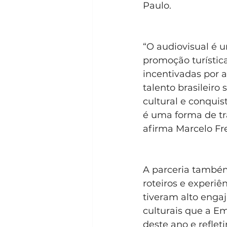
Paulo.
“O audiovisual é
promoção turístic
incentivadas por a
talento brasileiro
cultural e conqui
é uma forma de tra
afirma Marcelo Fr
A parceria també
roteiros e experiê
tiveram alto engaj
culturais que a Em
deste ano e reflet