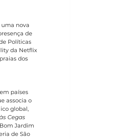
m uma nova 
presença de 
e Políticas 
ity da Netflix 
raias dos 
 em países 
e associa o 
ico global, 
às Cegas 
 Bom Jardim 
eria de São 