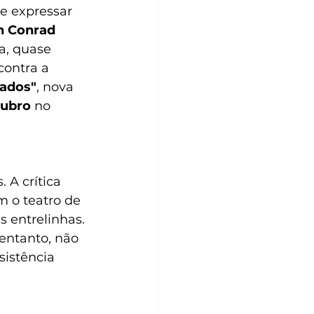
e expressar 
n Conrad
a, quase 
contra a 
hados"
, nova 
tubro 
no 
 A crítica 
 o teatro de 
 entrelinhas. 
entanto, não 
sistência 