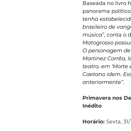
Baseada no livro
panorama político
tenha estabelecid
brasileiro de van
música”
, conta o d
Matogrosso possu
O personagem de Re
Martinez Corrêa,
teatro, em ‘Morte 
Caetano idem. Ess
anteriormente”
.
Primavera nos Den
Inédito
Horário:
 Sexta, 3