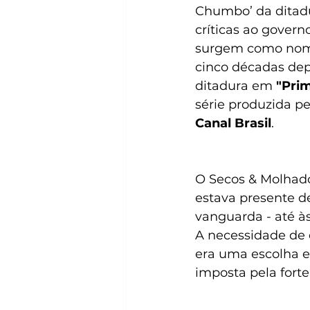
Chumbo’ da ditadur
críticas ao govern
surgem como nomes
cinco décadas dep
ditadura em 
"Pri
série produzida pe
Canal Brasil
.
O Secos & Molhados
estava presente d
vanguarda - até à
A necessidade de 
era uma escolha es
imposta pela forte