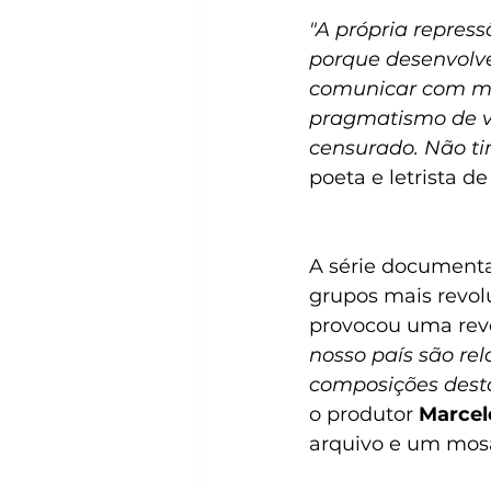
"A própria repress
porque desenvolve
comunicar com met
pragmatismo de voc
censurado. Não t
poeta e letrista d
A série documenta
grupos mais revolu
provocou uma revo
nosso país são rel
composições desta
o produtor 
Marcel
arquivo e um mosa