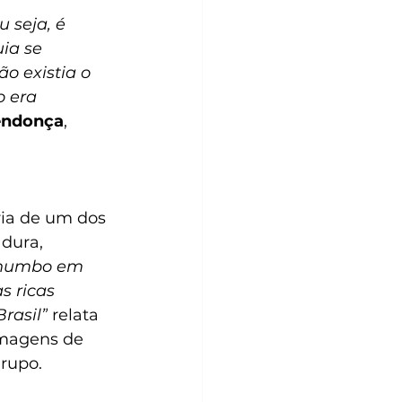
 seja, é 
ia se 
o existia o 
o era 
endonça
, 
ória de um dos 
dura, 
chumbo em 
s ricas 
rasil”
 relata 
imagens de 
grupo.