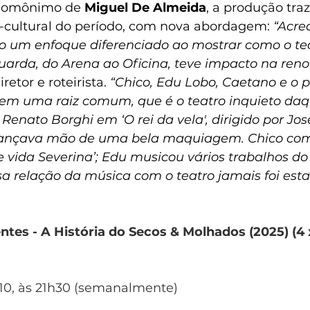
 homônimo de 
Miguel De Almeida
, a produção tra
-cultural do período, com nova abordagem: 
“Acre
o um enfoque diferenciado ao mostrar como o tea
guarda, do Arena ao Oficina, teve impacto na ren
iretor e roteirista. 
“Chico, Edu Lobo, Caetano e o p
em uma raiz comum, que é o teatro inquieto daq
nato Borghi em ‘O rei da vela', dirigido por Jos
 lançava mão de uma bela maquiagem. Chico co
e vida Severina’; Edu musicou vários trabalhos do
a relação da música com o teatro jamais foi esta
tes - A História do Secos & Molhados (2025) (4 x 
1/10, às 21h30 (semanalmente)