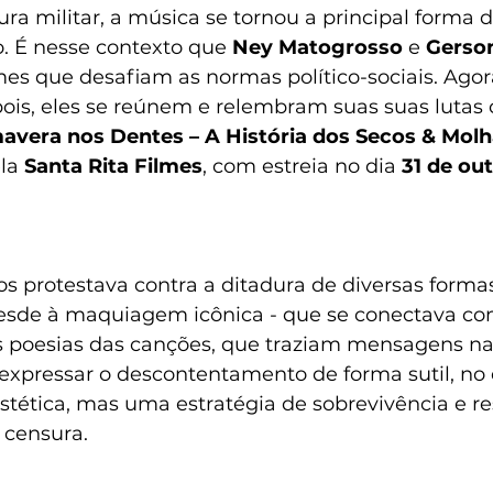
a militar, a música se tornou a principal forma d
o. É nesse contexto que 
Ney Matogrosso
 e 
Gerso
 que desafiam as normas político-sociais. Agor
ois, eles se reúnem e relembram suas suas lutas 
mavera nos Dentes – A História dos Secos & Mol
la 
Santa Rita Filmes
, com estreia no dia 
31 de ou
 protestava contra a ditadura de diversas formas.
esde à maquiagem icônica - que se conectava com
s poesias das canções, que traziam mensagens nas
expressar o descontentamento de forma sutil, no 
tética, mas uma estratégia de sobrevivência e re
 censura.