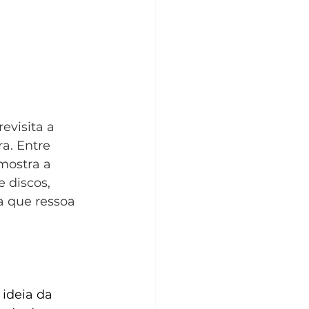
evisita a 
a. Entre 
mostra a 
 discos, 
a que ressoa 
a ideia da 