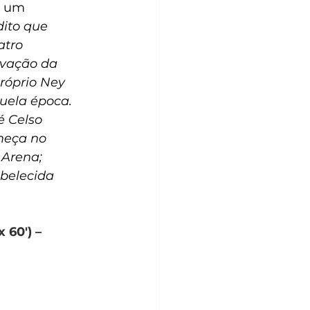
z um 
dito que 
tro 
ovação da 
róprio Ney 
uela época. 
é Celso 
meça no 
 Arena; 
belecida 
60') – 