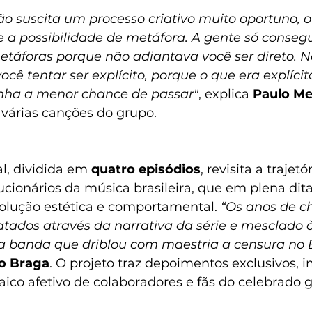
ão suscita um processo criativo muito oportuno, ou
 a possibilidade de metáfora. A gente só consegu
áforas porque não adiantava você ser direto. Nã
ê tentar ser explícito, porque o que era explícit
inha a menor chance de passar"
, explica 
Paulo M
e várias canções do grupo.
l, dividida em 
quatro episódios
, revisita a trajet
cionários da música brasileira, que em plena dita
lução estética e comportamental. 
“Os anos de 
atados através da narrativa da série e mesclado à
 banda que driblou com maestria a censura no B
o Braga
. O projeto traz depoimentos exclusivos, 
ico afetivo de colaboradores e fãs do celebrado 