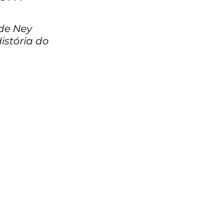
de Ney 
stória do 