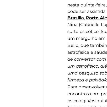
nesta quinta-feira
pode ser assistida
Brasília
, 
Porto Al
Nina (Gabrielle Lo
surto psicótico. Su
um mergulho em s
Bello, que também 
astrofísica e saú
de conversar com 
um astrofísico, al
uma pesquisa sobr
firmeza e paixão/
Para desenvolver a
encontros com pro
psicologia/psiquiat