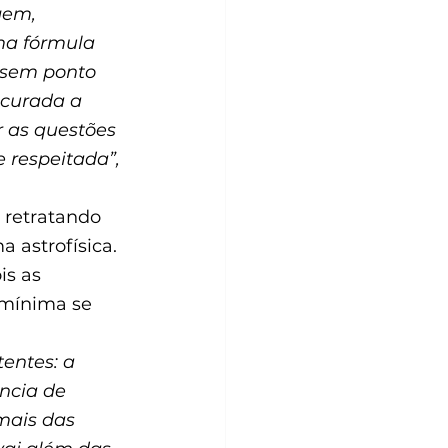
gem, 
ma fórmula 
 sem ponto 
 curada a 
 as questões 
 respeitada”, 
 retratando 
 astrofísica. 
s as 
mínima se 
entes: a 
ncia de 
mais das 