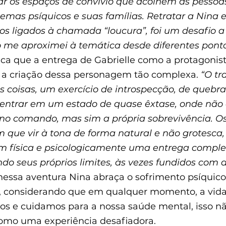
ar os espaços de convívio que acolhem as pessoa
emas psíquicos e suas famílias. Retratar a Nina 
pos ligados à chamada “loucura”, foi um desafio a
 me aproximei à temática desde diferentes pontos
a que a entrega de Gabrielle como a protagonista
a criação dessa personagem tão complexa. 
“O tr
ras coisas, um exercício de introspecção, de quebra
ntrar em um estado de quase êxtase, onde não e
 no comando, mas sim a própria sobrevivência. Os 
m que vir à tona de forma natural e não grotesca,
m física e psicologicamente uma entrega comple
ndo seus próprios limites, às vezes fundidos com 
 nessa aventura Nina abraça o sofrimento psíqui
 considerando que em qualquer momento, a vida 
os e cuidamos para a nossa saúde mental, isso 
como uma experiência desafiadora.