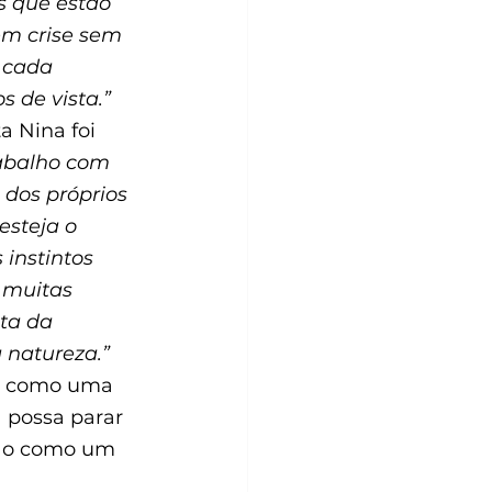
s que estão 
em crise sem 
 cada 
 de vista.”
 Nina foi 
abalho com 
 dos próprios 
steja o 
instintos 
 muitas 
ta da 
a natureza.”
co como uma 
possa parar 
não como um 