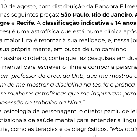
, 10 de agosto, com distribuição da Pandora Filme
 nas seguintes praças: 
São Paulo
, 
Rio de Janeiro
, 
egre
 e 
Recife
. A 
classificação indicativa
 é 
14 anos
pes) é uma astrofísica que está numa clínica após
a maior luta é retornar à sua realidade, e, nessa jo
ua própria mente, em busca de um caminho.
assina o roteiro, conta que fez pesquisas em duas
de mental para escrever o filme e compor a person
um professor da área, da UnB, que me mostrou o
ém de me mostrar a disciplina na teoria e prática
e mulheres astrofísicas que me inspiraram para a
obsessão do trabalho da Nina.”
 psicologia da personagem, o diretor partiu de lei
fissionais da saúde mental para entender a ling
ria, como as terapias e os diagnósticos. 
“Mas mais