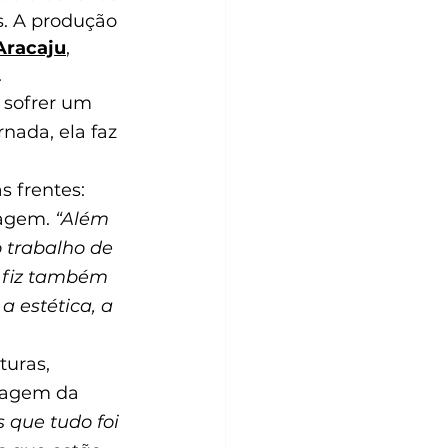
s. A produção 
Aracaju
, 
.
 sofrer um 
rnada, ela faz 
 frentes: 
agem. 
“Além 
 trabalho de 
, fiz também 
 estética, a 
turas, 
uagem da 
 que tudo foi 