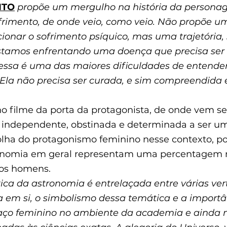
ITO
propõe um mergulho na história da persona
rimento, de onde veio, como veio. Não propõe u
ionar o sofrimento psíquico, mas uma trajetória,
 estamos enfrentando uma doença que precisa ser
 essa é uma das maiores dificuldades de entender
Ela não precisa ser curada, e sim compreendida e
no filme da porta da protagonista, de onde vem se
 independente, obstinada e determinada a ser uma
olha do protagonismo feminino nesse contexto, poi
onomia em geral representam uma percentagem 
os homens.
ica da astronomia é entrelaçada entre várias vert
ca em si, o simbolismo dessa temática e a importâ
paço feminino no ambiente da academia e ainda 