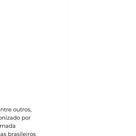
ntre outros, 
onizado por 
ornada 
s brasileiros 