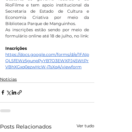
RioFilme e tem apoio institucional da 
Secretaria de Estado de Cultura e 
Economia Criativa por meio da 
Biblioteca Parque de Manguinhos.
As inscrições estão sendo por meio de 
formulário online até 18 de julho, no link:
Inscrições
https://docs.google.com/forms/d/e/1FAIp
QLSfEWz5gunpPyYB7O3EWXPJ45WtPr
VBhXGxq0ezwHcW-iTsXqA/viewform
Notícias
Ver tudo
Posts Relacionados