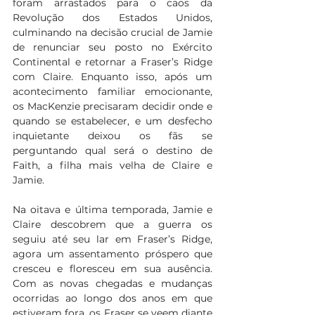
foram arrastados para o caos da 
Revolução dos Estados Unidos, 
culminando na decisão crucial de Jamie 
de renunciar seu posto no Exército 
Continental e retornar a Fraser’s Ridge 
com Claire. Enquanto isso, após um 
acontecimento familiar emocionante, 
os MacKenzie precisaram decidir onde e 
quando se estabelecer, e um desfecho 
inquietante deixou os fãs se 
perguntando qual será o destino de 
Faith, a filha mais velha de Claire e 
Jamie.
Na oitava e última temporada, Jamie e 
Claire descobrem que a guerra os 
seguiu até seu lar em Fraser’s Ridge, 
agora um assentamento próspero que 
cresceu e floresceu em sua ausência. 
Com as novas chegadas e mudanças 
ocorridas ao longo dos anos em que 
estiveram fora, os Fraser se veem diante 