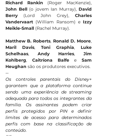
Richard Rankin
 (Roger MacKenzie), 
John Bell
 (o jovem Ian Murray), 
David 
Berry
 (Lord John Grey), 
Charles 
Vandervaart 
(William Ransom) e 
Izzy 
Meikle-Small 
(Rachel Murray).
Matthew B. Roberts
, 
Ronald D. Moore
, 
Maril Davis
, 
Toni Graphia
, 
Luke 
Schelhaas
,
 Andy Harries
, 
Jim 
Kohlberg
, 
Caitríona Balfe 
e 
Sam 
Heughan
 são os produtores executivos.
--
Os controles parentais do Disney+ 
garantem que a plataforma continue 
sendo uma experiência de streaming 
adequada para todos os integrantes da 
família. Os assinantes podem criar 
perfis protegidos por PIN e definir 
limites de acesso para determinados 
perfis com base na classificação de 
conteúdo.