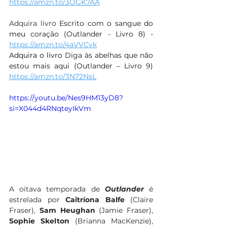
https://amzn.to/3OGK7AA
Adquira livro 
Escrito com o sangue do 
meu coração (Outlander - Livro 8) - 
https://amzn.to/4aVVCvk
Adquira o livro 
Diga às abelhas que não 
estou mais aqui (Outlander – Livro 9) 
https://amzn.to/3N72NsL
https://youtu.be/Nes9HM13yD8?
si=X044d4RNqteyIkVm
A oitava temporada de 
Outlander
 é 
estrelada por 
Caitríona Balfe
 (Claire 
Fraser), 
Sam Heughan 
(Jamie Fraser), 
Sophie Skelton
 (Brianna MacKenzie), 