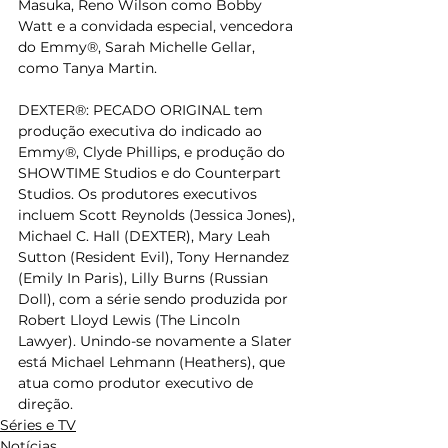
Masuka, Reno Wilson como Bobby 
Watt e a convidada especial, vencedora 
do Emmy®, Sarah Michelle Gellar, 
como Tanya Martin.
DEXTER®: PECADO ORIGINAL tem 
produção executiva do indicado ao 
Emmy®, Clyde Phillips, e produção do 
SHOWTIME Studios e do Counterpart 
Studios. Os produtores executivos 
incluem Scott Reynolds (Jessica Jones), 
Michael C. Hall (DEXTER), Mary Leah 
Sutton (Resident Evil), Tony Hernandez 
(Emily In Paris), Lilly Burns (Russian 
Doll), com a série sendo produzida por 
Robert Lloyd Lewis (The Lincoln 
Lawyer). Unindo-se novamente a Slater 
está Michael Lehmann (Heathers), que 
atua como produtor executivo de 
direção.
Séries e TV
Notícias