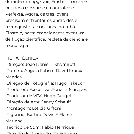
durante um 
upgrade
, Einstein torna-se 
perigoso e assume o controle de 
Perfekta. Agora, os três jovens 
precisam enfrentar os androides e 
reconquistar a confiança do robô 
Einstein, nesta emocionante aventura 
de ficção científica, repleta de ciência e 
tecnologia. 
FICHA TÉCNICA 
 Direção: João Daniel Tikhomiroff  
 Roteiro: Angela Fabri e David França 
Mendes   
 Direção de Fotografia: Hugo Takeuchi  
 Produtora Executiva: Adriana Marques  
 Produtor de VFX: Hugo Gurgel  
 Direção de Arte: Jenny Schauff  
 Montagem: Leticia Giffoni  
 Figurino: Bartira Davis E Elaine 
Marinho  
 Técnico de Som: Fábio Henrique  
 Direção de Produção: Zé Eduardo 