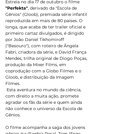
Estreia no dia 17 de outubro o filme 
"Perfekta"
, derivado da "Escola de 
Gênios" (Gloob), premiada série infantil 
reproduzida em mais de 80 países. O 
longa, que acaba de ter trailer oficial e 
primeiro cartaz divulgados, é dirigido 
por João Daniel Tikhomiroff 
("Besouro"), com roteiro de Ângela 
Fabri, criadora da série, e David França 
Mendes, trilha original de Diogo Poças, 
produção da Mixer Films, em 
coprodução com a Globo Filmes e o 
Gloob, e distribuição da Imagem 
Filmes. 
 Esta aventura no mundo da ciência, 
com direito a muita ação, promete 
agradar os fãs da série e quem ainda 
não conhece o universo da Escola de 
Gênios.  
O filme acompanha a saga dos jovens 
gênios Isa (Sophia Rosa), Tom (Enzo 