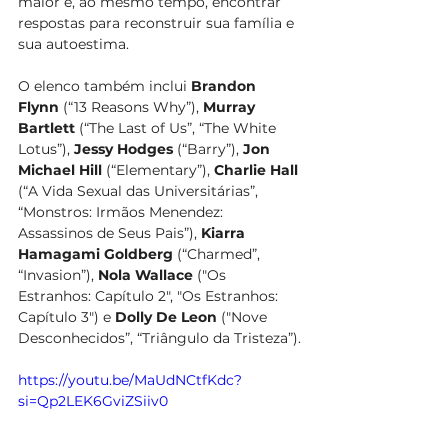
maior e, ao mesmo tempo, encontrar 
respostas para reconstruir sua família e 
sua autoestima.
O elenco também inclui 
Brandon 
Flynn
 (“13 Reasons Why”), 
Murray 
Bartlett
 (“The Last of Us”, “The White 
Lotus”), 
Jessy Hodges
 (“Barry”), 
Jon 
Michael Hill
 (“Elementary”), 
Charlie Hall
(“A Vida Sexual das Universitárias”, 
“Monstros: Irmãos Menendez: 
Assassinos de Seus Pais”), 
Kiarra 
Hamagami Goldberg
 (“Charmed”, 
“Invasion”), 
Nola Wallace
 ("Os 
Estranhos: Capítulo 2", "Os Estranhos: 
Capítulo 3") e 
Dolly De Leon
 ("Nove 
Desconhecidos”, “Triângulo da Tristeza”).
https://youtu.be/MaUdNCtfKdc?
si=Qp2LEK6GviZSiiv0