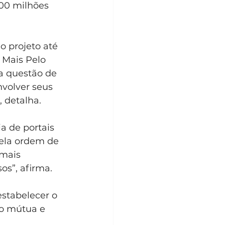
00 milhões 
o projeto até 
 Mais Pelo 
a questão de 
volver seus 
, detalha.
a de portais 
pela ordem de 
 mais 
os”, afirma.
estabelecer o 
ão mútua e 