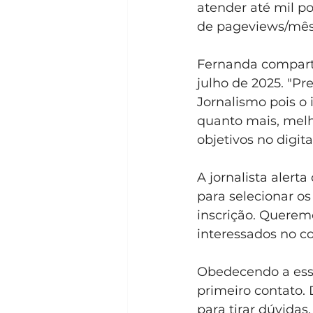
atender até mil p
de pageviews/mês,
Fernanda compartil
julho de 2025. "Pr
Jornalismo pois o 
quanto mais, melh
objetivos no digit
A jornalista alert
para selecionar o
inscrição. Queremo
interessados no c
Obedecendo a esse
primeiro contato.
para tirar dúvidas.