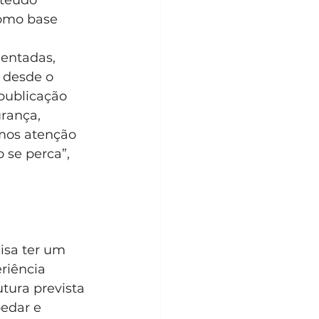
nteúdo 
como base 
mentadas, 
 desde o 
publicação 
rança, 
mos atenção 
 se perca”, 
isa ter um 
riência 
tura prevista 
edar e 