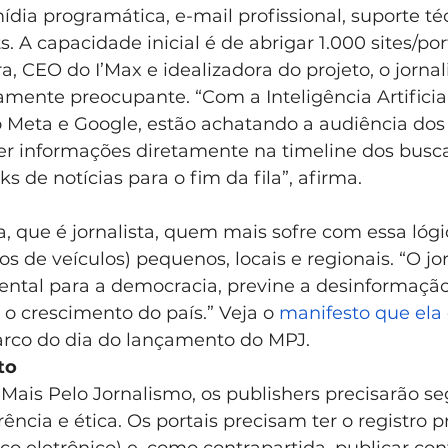
dia programática, e-mail profissional, suporte téc
ts. A capacidade inicial é de abrigar 1.000 sites/port
, CEO do I’Max e idealizadora do projeto, o jorna
nte preocupante. “Com a Inteligência Artificial
 Meta e Google, estão achatando a audiência dos 
cer informações diretamente na timeline dos busca
s de notícias para o fim da fila”, afirma.
 que é jornalista, quem mais sofre com essa lógi
os de veículos) pequenos, locais e regionais. “O jo
ntal para a democracia, previne a desinformação 
o crescimento do país.” Veja o 
manifesto que ela
rco do dia do lançamento do MPJ. 
to
 Mais Pelo Jornalismo, os publishers precisarão segu
ência e ética. Os portais precisam ter o registro p