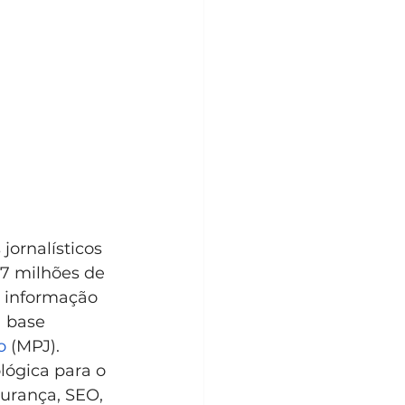
jornalísticos 
,7 milhões de 
a informação 
a base 
o
 (MPJ). 
lógica para o 
urança, SEO, 