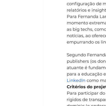
configuração de mí
relatórios e insigh
Para Fernanda Lara
momento extremame
as big techs, como
notícias, ao ofere
empurrando os link
Segundo Fernanda,
publishers (os don
atuante é fundame
para a educação e 
LinkedIn
 como ma
Critérios do proje
Para participar do
rígidos de transpar