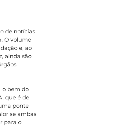
o de notícias 
a. O volume 
dação e, ao 
, ainda são 
órgãos 
a o bem do 
, que é de 
 uma ponte 
alor se ambas 
r para o 