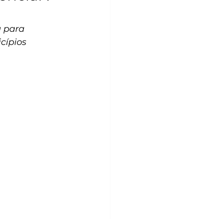
a para 
cípios 