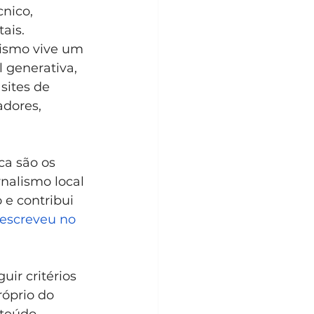
nico, 
ais. 
lismo vive um 
 generativa, 
sites de 
dores, 
ca são os 
rnalismo local 
e contribui 
 escreveu no 
ir critérios 
róprio do 