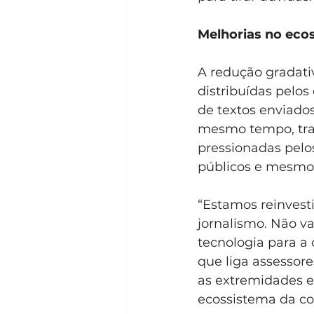
Melhorias no eco
A redução gradativ
distribuídas pelo
de textos enviado
mesmo tempo, traz
pressionadas pelos
públicos e mesmo 
“Estamos reinvest
jornalismo. Não v
tecnologia para a
que liga assessor
as extremidades es
ecossistema da co