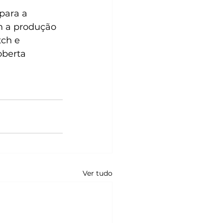
para a 
m a produção 
ch e 
oberta 
Ver tudo