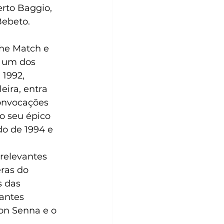
rto Baggio, 
ebeto.  
the Match e 
r um dos 
1992, 
ira, entra 
onvocações 
 o seu épico 
o de 1994 e 
elevantes 
ras do 
 das 
antes 
on Senna e o 