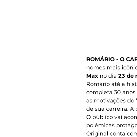
ROMÁRIO - O CA
nomes mais icônico
Max 
no dia
 23 de 
Romário até a his
completa 30 anos 
as motivações do 
de sua carreira. A
O público vai aco
polêmicas protago
Original conta com