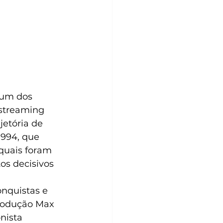
 um dos 
 streaming 
jetória de 
994, que 
quais foram 
s decisivos 
nquistas e 
rodução Max 
nista 