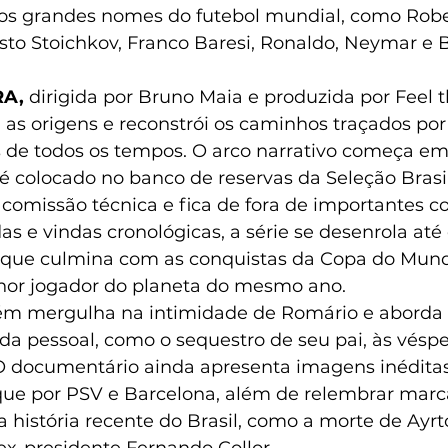
os grandes nomes do futebol mundial, como Robe
sto Stoichkov, Franco Baresi, Ronaldo, Neymar e B
A, 
dirigida por Bruno Maia e produzida por Feel 
 as origens e
reconstrói os caminhos traçados po
 de todos os tempos. O arco narrativo começa em 
 colocado no banco de reservas da Seleção Brasile
 comissão técnica e fica de fora de importantes c
das e vindas cronológicas, a série se desenrola até
, que culmina com as conquistas da Copa do Mund
or jogador do planeta do mesmo ano.  
m mergulha na intimidade de Romário e aborda r
da pessoal, como o sequestro de seu pai, às véspe
O documentário ainda apresenta imagens inéditas
ue por PSV e Barcelona, além de relembrar marc
 história recente do Brasil, como a morte de Ayrt