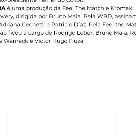
-presidente Fernando Collor.  
RA
 é uma produção da Feel The Match e Kromaki 
overy, dirigida por Bruno Maia. Pela WBD, assina
driana Cechetti e Patricio Díaz. Pela Feel the Mat
o ficou a cargo de Rodrigo Letier, Bruno Maia, R
ia Werneck e Victor Hugo Fiuza. 