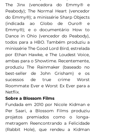
The Jinx (vencedora do Emmy® e 
Peabody); The Normal Heart (vencedor 
do Emmy®); a minissérie Sharp Objects 
(indicada ao Globo de Ouro® e 
Emmy®); e o documentário How to 
Dance in Ohio (vencedor do Peabody), 
todos para a HBO. Também produziu a 
minissérie The Good Lord Bird, estrelada 
por Ethan Hawke, e The Loudest Voice, 
ambas para o Showtime. Recentemente, 
produziu The Rainmaker (baseado no 
best-seller de John Grisham) e os 
sucessos de true crime Worst 
Roommate Ever e Worst Ex Ever para a 
Netflix.
Sobre a Blossom Films
Fundada em 2010 por Nicole Kidman e 
Per Saari, a Blossom Films produziu 
projetos premiados como o longa-
metragem Reencontrando a Felicidade 
(Rabbit Hole), que rendeu a Kidman 