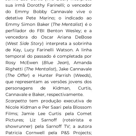
sua irmã Dorothy Farinelli; o vencedor 
do Emmy Bobby Cannavale vive o 
detetive Pete Marino; o indicado ao 
Emmy Simon Baker (
The Mentalist
) é o 
perfilador do FBI Benton Wesley; e a 
vencedora do Oscar Ariana DeBose 
(
West Side Story
) interpreta a sobrinha 
de Kay, Lucy Farinelli Watson. A linha 
temporal do passado é completada por 
Rosy McEwen (
Blue Jean
), Amanda 
Righetti (
The Mentalist
), Jake Cannavale 
(
The Offer
) e Hunter Parrish (
Weeds
), 
que representam as versões jovens dos 
personagens de Kidman, Curtis, 
Cannavale e Baker, respectivamente.
Scarpetta 
tem produção executiva de 
Nicole Kidman e Per Saari pela Blossom 
Films; Jamie Lee Curtis pela Comet 
Pictures; Liz Sarnoff (roteirista e 
showrunner) pela Sarnoff TV; a autora 
Patricia Cornwell pela P&S Projects; 