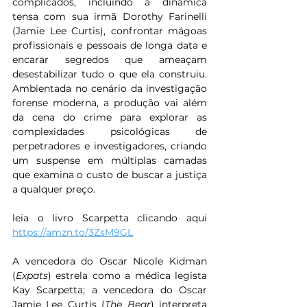
complicados, incluindo a dinâmica 
tensa com sua irmã Dorothy Farinelli 
(Jamie Lee Curtis), confrontar mágoas 
profissionais e pessoais de longa data e 
encarar segredos que ameaçam 
desestabilizar tudo o que ela construiu. 
Ambientada no cenário da investigação 
forense moderna, a produção vai além 
da cena do crime para explorar as 
complexidades psicológicas de 
perpetradores e investigadores, criando 
um suspense em múltiplas camadas 
que examina o custo de buscar a justiça 
a qualquer preço.
leia o livro Scarpetta clicando aqui 
https://amzn.to/3ZsM9GL
A vencedora do Oscar Nicole Kidman 
(
Expats
) estrela como a médica legista 
Kay Scarpetta; a vencedora do Oscar 
Jamie Lee Curtis (
The Bear
) interpreta 