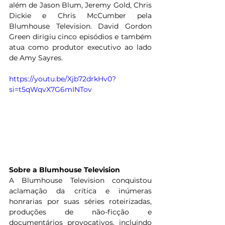
além de Jason Blum, Jeremy Gold, Chris 
Dickie e Chris McCumber pela 
Blumhouse Television. David Gordon 
Green dirigiu cinco episódios e também 
atua como produtor executivo ao lado 
de Amy Sayres.
https://youtu.be/Xjb72drkHv0?
si=t5qWqvX7G6mINTov
Sobre a Blumhouse Television
A Blumhouse Television conquistou 
aclamação da crítica e inúmeras 
honrarias por suas séries roteirizadas, 
produções de não-ficção e 
documentários provocativos, incluindo 