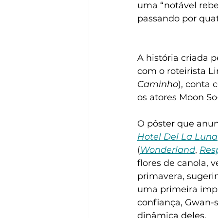
uma “notável rebe
passando por quatr
A história criada 
com o roteirista 
Caminho
), conta
os atores Moon So-
O pôster que anunc
Hotel Del La Luna
(
Wonderland
, 
Res
flores de canola,
primavera, sugerin
uma primeira impr
confiança, Gwan-si
dinâmica deles. 