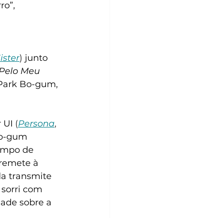
o”, 
ister
) 
junto 
Pelo Meu 
 Park Bo-gum, 
 UI
 (
Persona
, 
Bo-gum
ampo de 
 remete à 
da transmite 
sorri com 
dade sobre a 