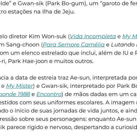
lde” e Gwan-sik (Park Bo-gum), um “garoto de ferr
o estações na Ilha de Jeju.
pelo diretor Kim Won-suk
 (
Vida Incompleta
 e 
My M
Lim Sang-choon
 (
Para Sempre Camélia
e 
Lutando 
 com um elenco estrelado que inclui, além de IU e
ri, Park Hae-joon e muitos outros.
ia a data de estreia traz Ae-sun, interpretada por
 e 
My Mister
) 
e Gwan-sik, interpretado por Park 
ponde 1988
e
Encontro
) de mãos dadas em um c
 vestidos com seus uniformes escolares. A imagem
do o início de suas jornadas de vida juntos, e ain
essão sobre seus personagens: enquanto Ae-sun 
k parece rígido e nervoso, despertando a curiosi