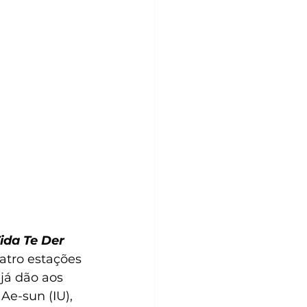
ida Te Der 
uatro estações 
já dão aos 
e-sun (IU), 