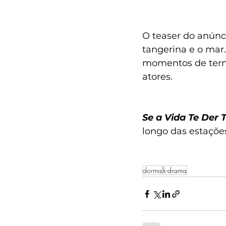
O teaser do anúnc
tangerina e o mar
momentos de ternu
atores. 
Se a Vida Te Der
longo das estações
dorma
k-drama