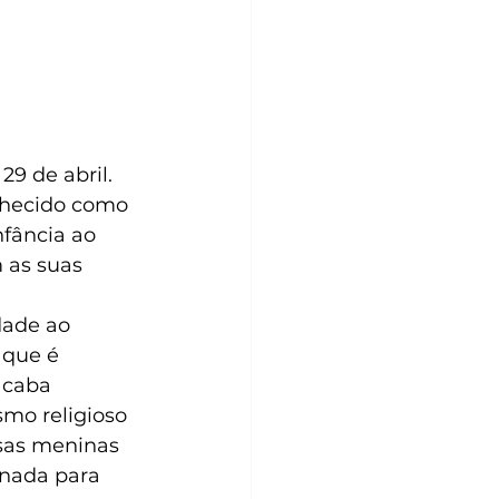
29 de abril. 
nhecido como 
nfância ao 
 as suas 
dade ao 
 que é 
acaba 
mo religioso 
sas meninas 
rnada para 