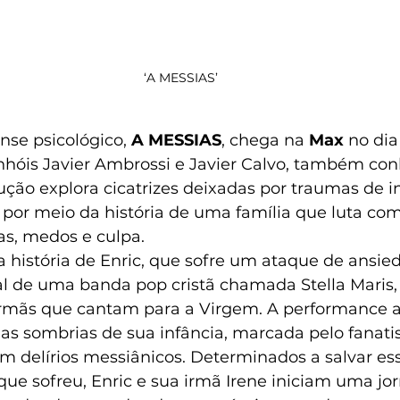
‘A MESSIAS’ 
se psicológico, 
A MESSIAS
, chega na 
Max 
no dia 
nhóis Javier Ambrossi e Javier Calvo, também co
dução explora cicatrizes deixadas por traumas de i
 por meio da história de uma família que luta com
as, medos e culpa. 
a história de Enric, que sofre um ataque de ansie
iral de uma banda pop cristã chamada Stella Maris,
irmãs que cantam para a Virgem. A performance 
s sombrias de sua infância, marcada pelo fanatis
 delírios messiânicos. Determinados a salvar es
e sofreu, Enric e sua irmã Irene iniciam uma jo