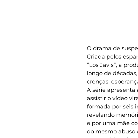
O
drama de suspen
Criada pelos espa
“Los Javis”, a pro
longo de décadas,
crenças, esperanç
A série
apresenta 
assistir o vídeo v
formada por seis 
revelando memória
e por uma mãe com
do mesmo abuso qu