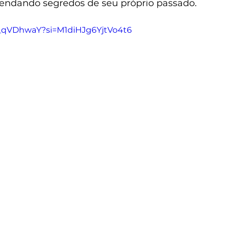
vendando segredos de seu próprio passado. 
lW_qVDhwaY?si=M1diHJg6YjtVo4t6