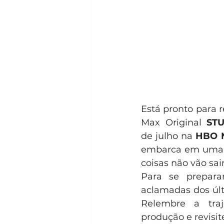
Está pronto para 
Max Original 
ST
de julho na 
HBO 
embarca em uma mi
coisas não vão sai
Para se prepara
aclamadas dos últi
Relembre a traj
produção e revisi