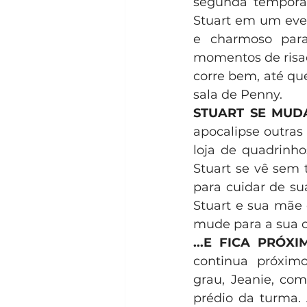
segunda temporad
Stuart em um even
e charmoso par
momentos de risad
corre bem, até qu
sala de Penny. 
STUART SE MUD
apocalipse outras
loja de quadrinh
Stuart se vê sem 
para cuidar de su
Stuart e sua mãe
mude para a sua c
...E FICA PRÓ
continua próxim
grau, Jeanie, co
prédio da turma. 