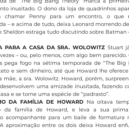
a de “The Big Bang Theory” marca a primeira
to inusitado. O dono da loja de quadrinhos apar
a chamar Penny para um encontro, o que r
a – e acima de tudo, deixa Leonard morrendo de
e Sheldon estraga tudo discutindo sobre Batman 
A PARA A CASA DA SRA. WOLOWITZ
 Stuart j
 vezes – ou, pelo menos, com algo bem parecido.
os pega fogo na sétima temporada de “The Big B
teto e sem dinheiro, até que Howard lhe oferec
a mãe, a sra. Wolowitz. Howard, porém, surpree
 desenvolvem uma amizade inusitada, fazendo co
asa e se torne uma espécie de “padrasto”. 
XIMO DA FAMÍLIA DE HOWARD
 Na oitava tempo
o da família de Howard, e leva a sua prima
mo acompanhante para um baile de formatura n
A aproximação entre os dois deixa Howard enfur