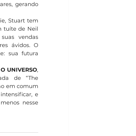
ares, gerando 
e, Stuart tem 
tuíte de Neil 
suas vendas 
es ávidos. O 
: sua futura 
 O UNIVERSO
, 
ada de “The 
xão em comum 
tensificar, e 
 menos nesse 