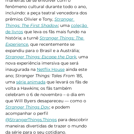
maneiras de se envolver com o 
fenômeno cultural durante todo o ano, 
incluindo: a peça teatral vencedora dos 
prêmios Olivier e Tony, 
Stranger 
Things: The First Shadow
; uma 
coleção 
de livros
 que leva os fãs mais fundo na 
história; a turnê 
Stranger Things: The 
Experience
, que recentemente se 
expandiu para o Brasil e a Austrália; 
Stranger Things: Escape the Dark
, uma 
nova experiência imersiva que será 
inaugurada na 
Netflix House
 ainda este 
ano; 
Stranger Things: Tales From ‘85
, 
uma 
série animada
 que levará os fãs de 
volta a Hawkins; os fãs também 
celebram o 6 de novembro – o dia em 
que Will Byers desapareceu — como o 
Stranger Things Day
; e podem 
acompanhar o perfil 
@StrangerThings.Things
 para descobrir 
maneiras divertidas de trazer o mundo 
da série para o seu cotidiano.