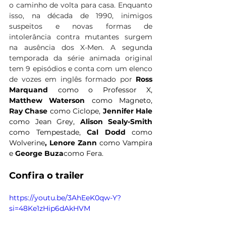
o caminho de volta para casa. Enquanto 
isso, na década de 1990, inimigos 
suspeitos e novas formas de 
intolerância contra mutantes surgem 
na ausência dos X-Men. A segunda 
temporada da série animada original 
tem 9 episódios e conta com um elenco 
de vozes em inglês formado por 
Ross 
Marquand
 como o Professor X, 
Matthew Waterson
 como Magneto, 
Ray Chase 
como Ciclope, 
Jennifer Hale
como Jean Grey, 
Alison Sealy-Smith
como Tempestade, 
Cal Dodd
 como 
Wolverine
, Lenore Zann
 como Vampira 
e 
George Buza
como Fera.
Confira o trailer 
https://youtu.be/3AhEeK0qw-Y?
si=48Ke1zHip6dAkHVM