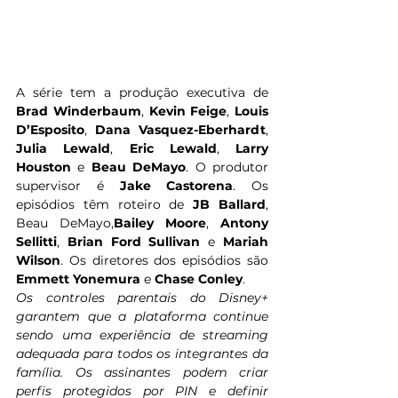
A série tem a produção executiva de 
Brad Winderbaum
, 
Kevin Feige
, 
Louis 
D’Esposito
, 
Dana Vasquez-Eberhardt
, 
Julia Lewald
, 
Eric Lewald
, 
Larry 
Houston
 e 
Beau DeMayo
. O produtor 
supervisor é 
Jake Castorena
. Os 
episódios têm roteiro de 
JB Ballard
, 
Beau DeMayo,
Bailey Moore
, 
Antony 
Sellitti
, 
Brian Ford Sullivan 
e 
Mariah 
Wilson
. Os diretores dos episódios são
Emmett Yonemura 
e
 Chase Conley
. 
Os controles parentais do Disney+ 
garantem que a plataforma continue 
sendo uma experiência de streaming 
adequada para todos os integrantes da 
família. Os assinantes podem criar 
perfis protegidos por PIN e definir 