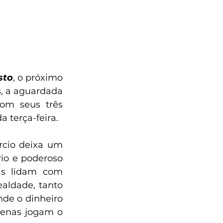
sto
, o próximo 
, a aguardada 
om seus três 
 terça-feira.
cio deixa um 
io e poderoso 
as lidam com 
aldade, tanto 
de o dinheiro 
enas jogam o 