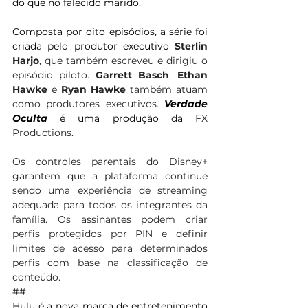
do que no falecido marido.
Composta por oito episódios, a série foi 
criada pelo produtor executivo
Sterlin 
Harjo
, que também escreveu e dirigiu o 
episódio piloto. 
Garrett Basch
, 
Ethan 
Hawke
 e 
Ryan Hawke 
também atuam 
como produtores executivos. 
Verdade 
Oculta 
é uma produção da 
FX 
Productions.
Os controles parentais do Disney+ 
garantem que a plataforma continue 
sendo uma experiência de streaming 
adequada para todos os integrantes da 
família. Os assinantes podem criar 
perfis protegidos por PIN e definir 
limites de acesso para determinados 
perfis com base na classificação de 
conteúdo.
##
Hulu é a nova marca de entretenimento 