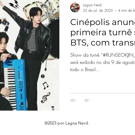
Lagoa Nerd
25 de jul. de 2025
4 min de le
Cinépolis anun
primeira turnê 
BTS, com trans
nos cinemas
Show da turnê “#RUNSEOKJIN_E
será exibido no dia 9 de agos
todo o Brasil...
©2023 por Lagoa Nerd.