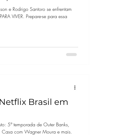
RIZANTE
son e Rodrigo Santoro se enfrentam
ARA VIVER. Prepare-se para essa
etflix Brasil em
to: 5ª temporada de Outer Banks,
a Casa com Wagner Moura e mais.