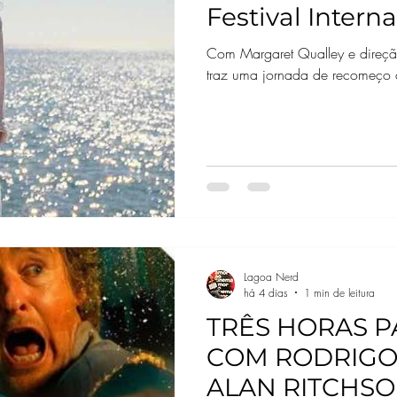
Festival Inter
de Toronto
Com Margaret Qualley e direção
traz uma jornada de recomeço 
Lagoa Nerd
há 4 dias
1 min de leitura
TRÊS HORAS P
COM RODRIGO
ALAN RITCHSO