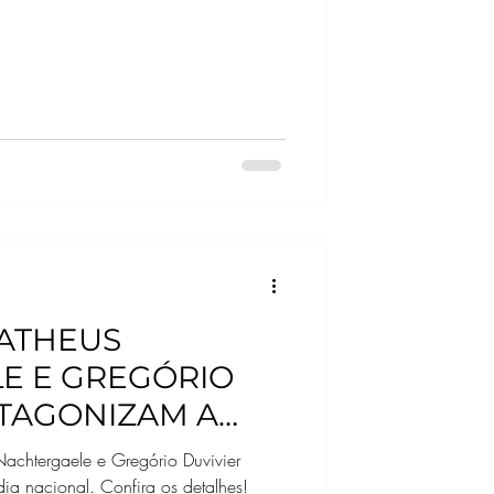
MATHEUS
E E GREGÓRIO
TAGONIZAM A
ASILEIRA DA
achtergaele e Gregório Duvivier
INA PARA O
ia nacional. Confira os detalhes!