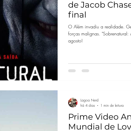
de Jacob Chase,
final
O Além invadiu a realidade. G
forças malignas. "Sobrenatural:
agosto!
Lagoa Nerd
há 4 dias
1 min de leitura
Prime Video An
Mundial de Love