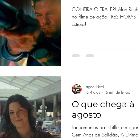
TRAILER ELET
CONFIRA O TRAILER! Alan Ritch
no filme de ação TRÊS HORAS P
estreia!
Lagoa Nerd
há 4 dias
6 min de leitura
O que chega à N
agosto
Lançamentos da Netflix em agos
Cem Anos de Solidão, A Últim