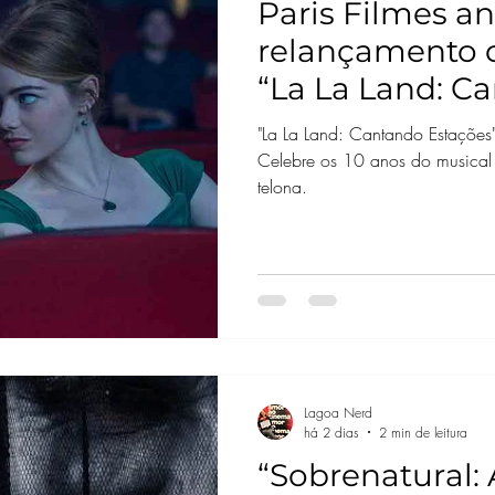
Paris Filmes a
relançamento 
“La La Land: C
"La La Land: Cantando Estaçõe
Celebre os 10 anos do musica
telona.
Lagoa Nerd
há 2 dias
2 min de leitura
“Sobrenatural: 