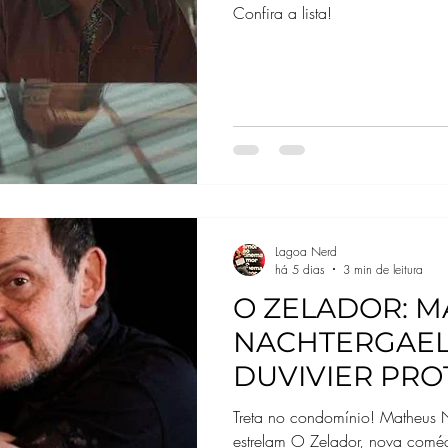
Confira a lista!
Lagoa Nerd
há 5 dias
3 min de leitura
O ZELADOR: 
NACHTERGAEL
DUVIVIER PRO
ADAPTAÇÃO BR
Treta no condomínio! Matheus N
SÉRIE ARGENT
estrelam O Zelador, nova coméd