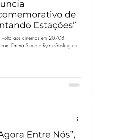
nuncia
comemorativo de
antando Estações”
s" volta aos cinemas em 20/08!
l com Emma Stone e Ryan Gosling na
Agora Entre Nós”,