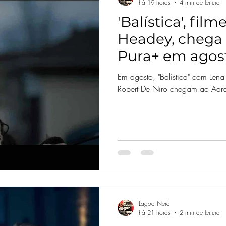
há 19 horas
4 min de leitura
'Balística', fi
Headey, chega 
Pura+ em agos
Em agosto, "Balística" com Len
Robert De Niro chegam ao Adren
Lagoa Nerd
há 21 horas
2 min de leitura