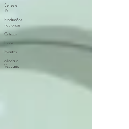
Séries e
TV
Produções
nacionais
Críticas
Livros
Eventos
Moda e
Vestuário