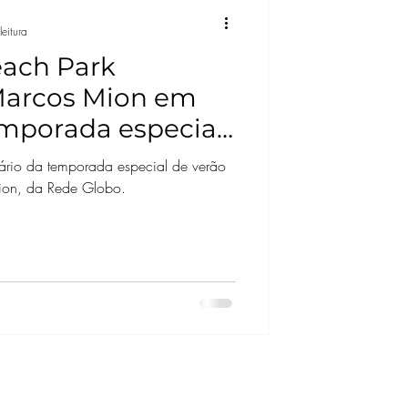
eitura
each Park
arcos Mion em
mporada especial
e verão
ário da temporada especial de verão
on, da Rede Globo.