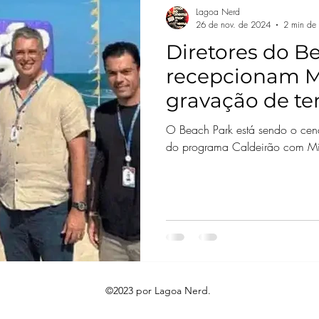
Lagoa Nerd
26 de nov. de 2024
2 min de l
Diretores do B
recepcionam M
gravação de te
do Caldeirão d
O Beach Park está sendo o cen
do programa Caldeirão com Mi
©2023 por Lagoa Nerd.