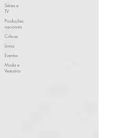
Séries e
TV
Produções
nacionais
Críticas
Livros
Eventos
Moda e
Vestuário