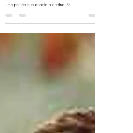
"Caros leitores, o amor não segue planos. Entre o
silêncio de Francesca e o brilho de Michaela, nasce
uma paixão que desafia o destino. ✨"