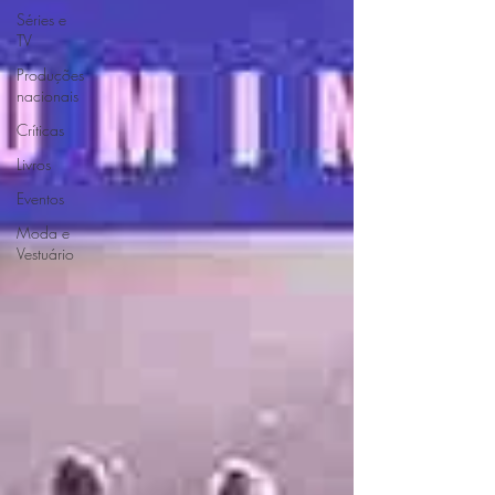
Séries e
TV
Produções
nacionais
Críticas
Livros
Eventos
Moda e
Vestuário