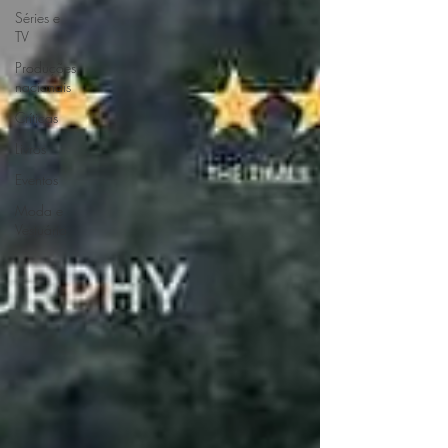
Séries e
TV
Produções
nacionais
Críticas
Livros
Eventos
Moda e
Vestuário