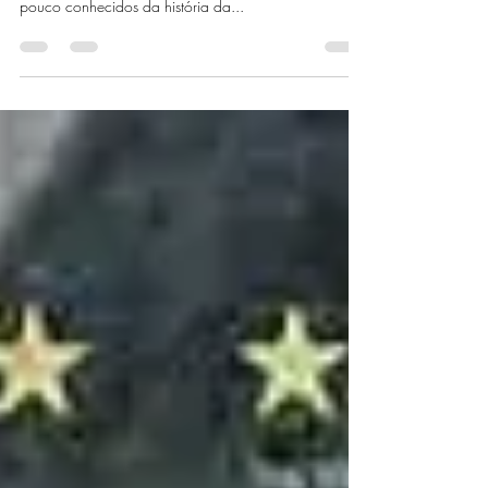
Baseado no livro homônimo de Claire Keegan , filme
leva para as telas um dos capítulos mais sombrios e
pouco conhecidos da história da...