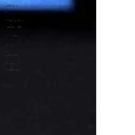
Séries e
TV
Produções
nacionais
Críticas
Livros
Eventos
Moda e
Vestuário