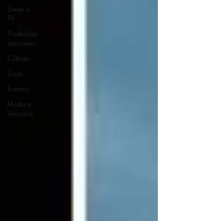
Séries e
TV
Produções
nacionais
Críticas
Livros
Eventos
Moda e
Vestuário