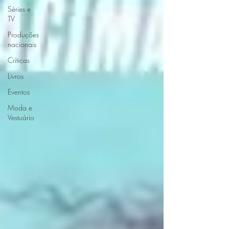
Séries e
TV
Produções
nacionais
Críticas
Livros
Eventos
Moda e
Vestuário