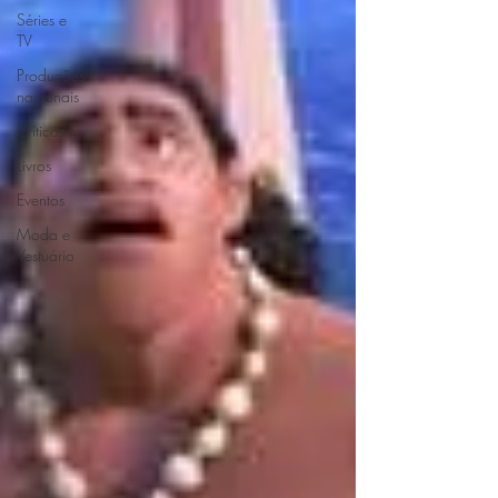
Séries e
TV
Produções
nacionais
Críticas
Livros
Eventos
Moda e
Vestuário