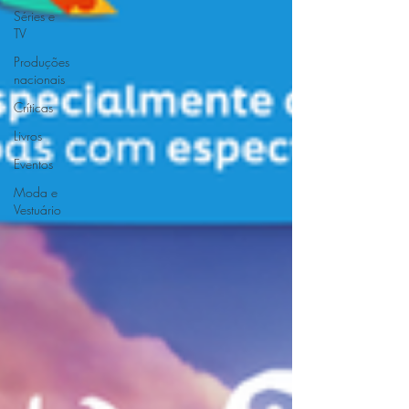
Séries e
TV
Produções
nacionais
Críticas
Livros
Eventos
Moda e
Vestuário