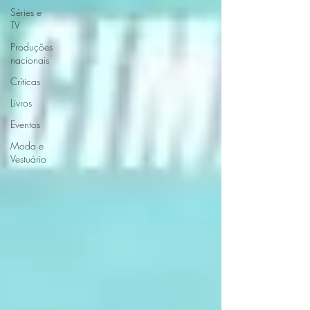
Séries e
TV
Produções
nacionais
Críticas
Livros
Eventos
Moda e
Vestuário