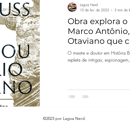
Lagoa Nerd
10 de fev. de 2025
3 min de l
Obra explora o 
Marco Antônio,
Otaviano que 
criação do Im
O mestre e doutor em História Ba
repleta de intrigas, espionagem,
©2023 por Lagoa Nerd.