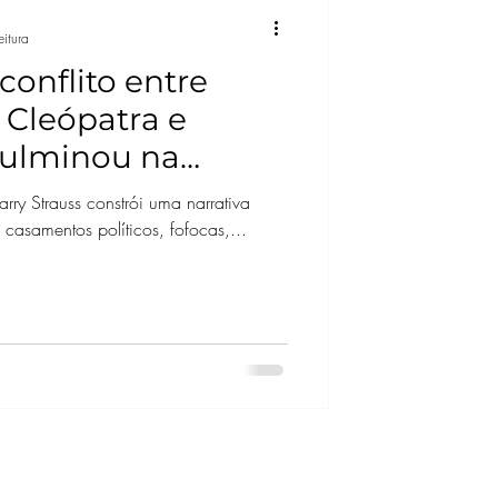
eitura
conflito entre
 Cleópatra e
culminou na
pério Romano
rry Strauss constrói uma narrativa
 casamentos políticos, fofocas,...