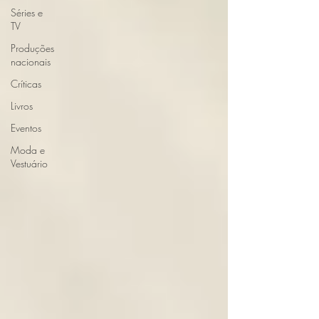
Séries e
TV
Produções
nacionais
Críticas
Livros
Eventos
Moda e
Vestuário