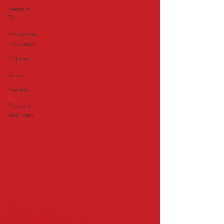
Séries e
TV
Produções
nacionais
Críticas
Livros
Eventos
Moda e
Vestuário