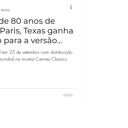
leitura
 de 80 anos de
aris, Texas ganha
ro para a versão
 4K
il em 25 de setembro com distribuição
 mundial na mostra Cannes Classics