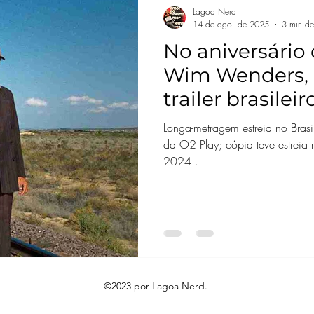
Lagoa Nerd
14 de ago. de 2025
3 min de 
No aniversário
Wim Wenders, P
trailer brasilei
restaurada em
Longa-metragem estreia no Bras
da O2 Play; cópia teve estreia
2024...
©2023 por Lagoa Nerd.