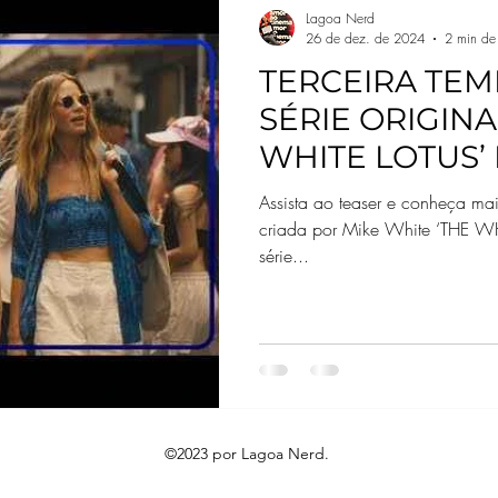
Lagoa Nerd
26 de dez. de 2024
2 min de 
TERCEIRA TE
SÉRIE ORIGINA
WHITE LOTUS’ 
FEVEREIRO
Assista ao teaser e conheça ma
criada por Mike White ‘THE WHITE LOTUS’ A terceira temporada da
série...
©2023 por Lagoa Nerd.