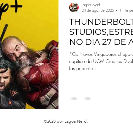
Lagoa Nerd
24 de ago. de 2025
1 min de 
THUNDERBOLTS
STUDIOS,ESTR
NO DIA 27 DE
*Os Novos Vingadores chegara
capítulo do UCM Créditos Divul
fãs poderão...
©2023 por Lagoa Nerd.