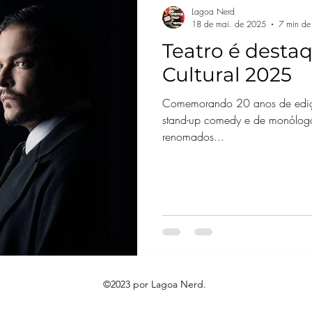
Lagoa Nerd
18 de mai. de 2025
7 min de 
Teatro é desta
Cultural 2025
Comemorando 20 anos de ediçã
stand-up comedy e de monólogos
renomados...
©2023 por Lagoa Nerd.