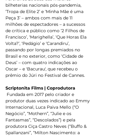
bilheterias nacionais pós-pandemia, 
‘Tropa de Elite 2’ e ‘Minha Mãe é uma 
Peça 3’ – ambos com mais de 11 
milhões de espectadores – a sucessos 
de crítica e público como ‘2 Filhos de 
Francisco’, ‘Marighella’, ‘Que Horas Ela 
Volta?’, ‘Pedágio’ e ‘Carandiru’, 
passando por longas premiados no 
Brasil e no exterior, como ‘Cidade de 
Deus’ – com quatro indicações ao 
Oscar – e 'Bacurau', que recebeu o 
prêmio do Júri no Festival de Cannes. 
Scriptonita Films | Coprodutora
 Fundada em 2017 pelo criador e 
produtor duas vezes indicado ao Emmy 
Internacional, Luca Paiva Mello (“O 
Negócio”, “Mothern”, “Julie e os 
Fantasmas”, “Descolados”) e pela 
produtora Ciça Castro Neves (“Buffo & 
Spallanzani”, “Milton Nascimento: a 