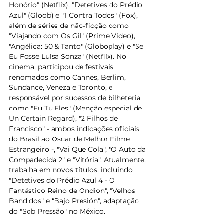
Honório" (Netflix), "Detetives do Prédio 
Azul" (Gloob) e "1 Contra Todos" (Fox), 
além de séries de não-ficção como 
"Viajando com Os Gil" (Prime Video), 
"Angélica: 50 & Tanto" (Globoplay) e "Se 
Eu Fosse Luisa Sonza" (Netflix). No 
cinema, participou de festivais 
renomados como Cannes, Berlim, 
Sundance, Veneza e Toronto, e 
responsável por sucessos de bilheteria 
como "Eu Tu Eles" (Menção especial de 
Un Certain Regard), "2 Filhos de 
Francisco" - ambos indicações oficiais 
do Brasil ao Oscar de Melhor Filme 
Estrangeiro -, "Vai Que Cola", "O Auto da 
Compadecida 2" e "Vitória". Atualmente, 
trabalha em novos títulos, incluindo 
"Detetives do Prédio Azul 4 - O 
Fantástico Reino de Ondion", "Velhos 
Bandidos" e “Bajo Presión", adaptação 
do "Sob Pressão" no México. 