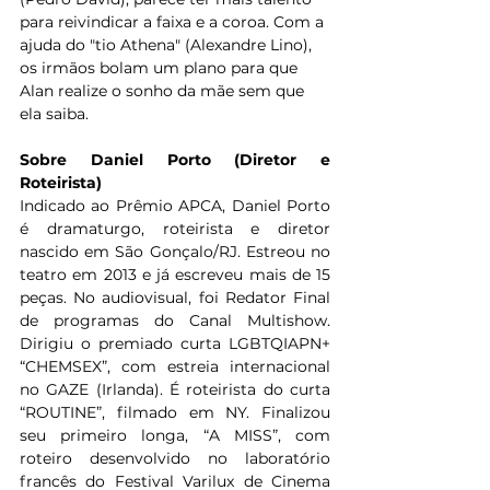
para reivindicar a faixa e a coroa. Com a 
ajuda do "tio Athena" (Alexandre Lino), 
os irmãos bolam um plano para que 
Alan realize o sonho da mãe sem que 
ela saiba.
Sobre Daniel Porto (Diretor e 
Roteirista)
Indicado ao Prêmio APCA, Daniel Porto 
é dramaturgo, roteirista e diretor 
nascido em São Gonçalo/RJ. Estreou no 
teatro em 2013 e já escreveu mais de 15 
peças. No audiovisual, foi Redator Final 
de programas do Canal Multishow. 
Dirigiu o premiado curta LGBTQIAPN+ 
“CHEMSEX”, com estreia internacional 
no GAZE (Irlanda). É roteirista do curta 
“ROUTINE”, filmado em NY. Finalizou 
seu primeiro longa, “A MISS”, com 
roteiro desenvolvido no laboratório 
francês do Festival Varilux de Cinema 