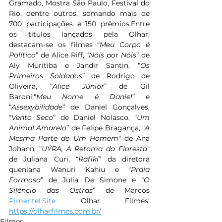
Gramado, Mostra São Paulo, Festival do 
Rio, dentre outros, somando mais de 
700 participações e 150 prêmios.Entre 
os títulos lançados pela Olhar, 
destacam-se os filmes “
Meu Corpo é 
Político
” de Alice Riff, “
Nóis por Nóis
” de 
Aly Muritiba e Jandir Santin, “
Os 
Primeiros Soldados
” de Rodrigo de 
Oliveira, “
Alice Júnior
” de Gil 
Baroni,“
Meu Nome é Daniel
” e 
“
Assexybilidade
” de Daniel Gonçalves, 
“
Vento Seco
” de Daniel Nolasco, “
Um 
Animal Amarelo
” de Felipe Bragança, "
A 
Mesma Parte de Um Homem
" de Ana 
Johann, "
UÝRA, A Retoma da Floresta
" 
de Juliana Curi, “
Rafiki
” da diretora 
queniana Wanuri Kahiu e “
Praia 
Formosa
” de Julia De Simone e “
O 
Silêncio das Ostras
” de Marcos 
Pimentel.Site
 Olhar Filmes: 
https://olharfilmes.com.br/
Filmes