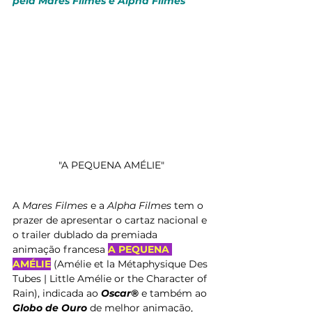
pela Mares Filmes e Alpha Filmes
"A PEQUENA AMÉLIE"
A 
Mares Filmes 
e a 
Alpha Filmes 
tem o 
prazer de apresentar o cartaz nacional e 
o trailer dublado da premiada 
animação francesa 
A PEQUENA 
AMÉLIE
 (Amélie et la Métaphysique Des 
Tubes | Little Amélie or the Character of 
Rain), indicada ao 
Oscar®
 e também ao 
Globo de Ouro 
de melhor animação, 