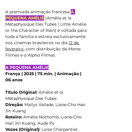
A premiada animação francesa 
A 
PEQUENA AMÉLIE
 (Amélie et la 
Métaphysique Des Tubes | Little Amélie 
or the Character of Rain) é voltada para 
toda a família e 
estreia exclusivamente 
nos cinemas brasileiros no dia 
12 de 
fevereiro
, com distribuição da 
Mares 
Filmes e a Alpha Filmes
.
A PEQUENA AMÉLIE
França | 2025 | 75 min. | Animação | 
06 anos
Título Original:
 Amélie et la 
Métaphysique Des Tubes
Direção:
 Maïlys Vallade, Liane-Cho Han 
Jin Kuang
Roteiro:
 Amélie Nothomb, Liane-Cho 
Han Jin Kuang, Aude Py
Vozes (Original):
 Loïse Charpentier, 