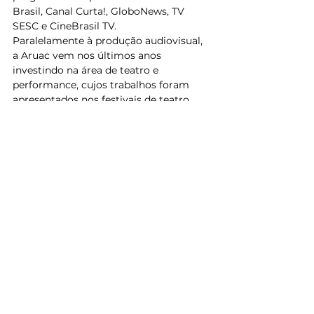
Brasil, Canal Curta!, GloboNews, TV 
SESC e CineBrasil TV.   
Paralelamente à produção audiovisual, 
a Aruac vem nos últimos anos 
investindo na área de teatro e 
performance, cujos trabalhos foram 
apresentados nos festivais de teatro 
mais prestigiados do Brasil e em 
diversos países europeus na França, 
Portugal, Alemanha, Suíça e Áustria. 
Em 2024, lança a sua mais recente 
produção “A Queda do Céu”, uma 
coprodução com França e Itália', filme 
baseado na obra literária homônima do 
xamã e líder Yanomami Davi 
Kopenawa, e do antropólogo francês 
Bruce Albert e com direção de Eryk 
Rocha e Gabriela Carneiro da Cunha.   
Atualmente, a Aruac Filmes está em 
pós-produção do filme 'Elza', filme que 
acompanha os últimos 8 anos da vida e 