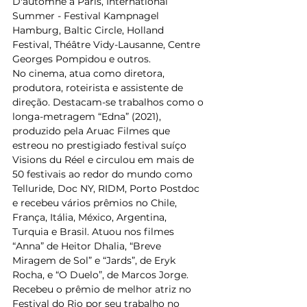
D'automne à Paris, International 
Summer - Festival Kampnagel 
Hamburg, Baltic Circle, Holland 
Festival, Théâtre Vidy-Lausanne, Centre 
Georges Pompidou e outros.   
No cinema, atua como diretora, 
produtora, roteirista e assistente de 
direção. Destacam-se trabalhos como o 
longa-metragem “Edna” (2021), 
produzido pela Aruac Filmes que 
estreou no prestigiado festival suíço 
Visions du Réel e circulou em mais de 
50 festivais ao redor do mundo como 
Telluride, Doc NY, RIDM, Porto Postdoc 
e recebeu vários prêmios no Chile, 
França, Itália, México, Argentina, 
Turquia e Brasil. Atuou nos filmes 
“Anna” de Heitor Dhalia, “Breve 
Miragem de Sol” e “Jards”, de Eryk 
Rocha, e “O Duelo”, de Marcos Jorge. 
Recebeu o prêmio de melhor atriz no 
Festival do Rio por seu trabalho no 