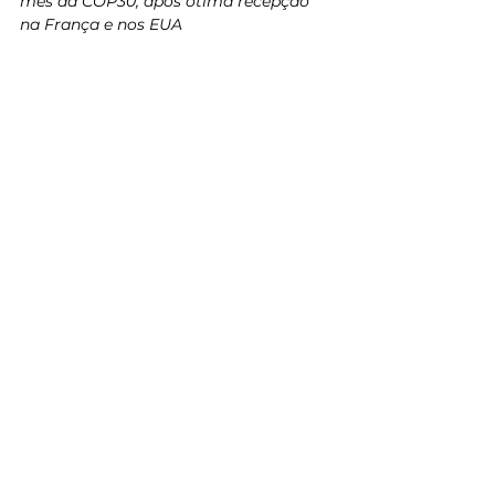
mês da COP30, após ótima recepção 
na França e nos EUA