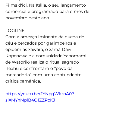
Films d'ici. Na Itália, o seu lançamento 
comercial é programado para o mês de 
novembro deste ano. 
LOGLINE   
Com a ameaça iminente da queda do 
céu e cercados por garimpeiros e 
epidemias xawara, o xamã Davi 
Kopenawa e a comunidade Yanomami 
de Watorikɨ realiza o ritual sagrado 
Reahu e confrontam o “povo da 
mercadoria” com uma contundente 
crítica xamânica.    
https://youtu.be/JYNpgWkrnA0?
si=MYnMplB4O1ZZPcKJ