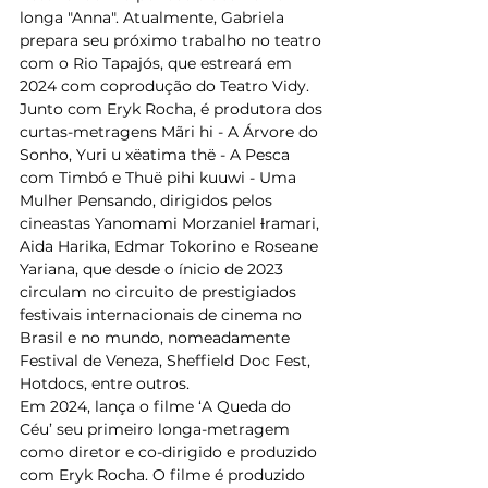
longa "Anna". Atualmente, Gabriela 
prepara seu próximo trabalho no teatro 
com o Rio Tapajós, que estreará em 
2024 com coprodução do Teatro Vidy.   
Junto com Eryk Rocha, é produtora dos 
curtas-metragens Mãri hi - A Árvore do 
Sonho, Yuri u xëatima thë - A Pesca 
com Timbó e Thuë pihi kuuwi - Uma 
Mulher Pensando, dirigidos pelos 
cineastas Yanomami Morzaniel Ɨramari, 
Aida Harika, Edmar Tokorino e Roseane 
Yariana, que desde o ínicio de 2023 
circulam no circuito de prestigiados 
festivais internacionais de cinema no 
Brasil e no mundo, nomeadamente 
Festival de Veneza, Sheffield Doc Fest, 
Hotdocs, entre outros.   
Em 2024, lança o filme ‘A Queda do 
Céu’ seu primeiro longa-metragem 
como diretor e co-dirigido e produzido 
com Eryk Rocha. O filme é produzido 