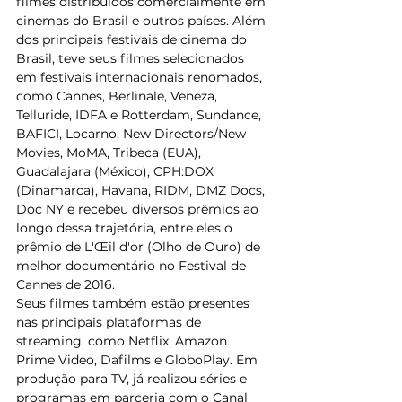
filmes distribuídos comercialmente em 
cinemas do Brasil e outros países. Além 
dos principais festivais de cinema do 
Brasil, teve seus filmes selecionados 
em festivais internacionais renomados, 
como Cannes, Berlinale, Veneza, 
Telluride, IDFA e Rotterdam, Sundance, 
BAFICI, Locarno, New Directors/New 
Movies, MoMA, Tribeca (EUA), 
Guadalajara (México), CPH:DOX 
(Dinamarca), Havana, RIDM, DMZ Docs, 
Doc NY e recebeu diversos prêmios ao 
longo dessa trajetória, entre eles o 
prêmio de L'Œil d'or (Olho de Ouro) de 
melhor documentário no Festival de 
Cannes de 2016.   
Seus filmes também estão presentes 
nas principais plataformas de 
streaming, como Netflix, Amazon 
Prime Video, Dafilms e GloboPlay. Em 
produção para TV, já realizou séries e 
programas em parceria com o Canal 