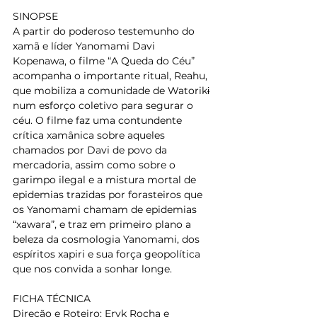
SINOPSE   
A partir do poderoso testemunho do 
xamã e líder Yanomami Davi 
Kopenawa, o filme “A Queda do Céu” 
acompanha o importante ritual, Reahu, 
que mobiliza a comunidade de Watorikɨ 
num esforço coletivo para segurar o 
céu. O filme faz uma contundente 
crítica xamânica sobre aqueles 
chamados por Davi de povo da 
mercadoria, assim como sobre o 
garimpo ilegal e a mistura mortal de 
epidemias trazidas por forasteiros que 
os Yanomami chamam de epidemias 
“xawara”, e traz em primeiro plano a 
beleza da cosmologia Yanomami, dos 
espíritos xapiri e sua força geopolítica 
que nos convida a sonhar longe.   
FICHA TÉCNICA   
Direção e Roteiro: Eryk Rocha e 