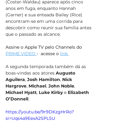
(Coster-Waldau) aparece após cinco 
anos em fuga, enquanto Hannah 
(Garner) e sua enteada Bailey (Rice) 
encontram-se em uma corrida para 
descobrir como reunir sua família antes 
que o passado as alcance.
Assine o Apple TV pelo Channels do 
PRIME VIDEO 
-  acesse o 
link 
A segunda temporada também dá as 
boas-vindas aos atores 
Augusto 
Aguilera
,
 Josh Hamilton
, 
Nick 
Hargrove
,
 Michael
, 
John Noble
,
Michael Hyatt
,
 Luke Kirby
 e
 Elizabeth 
O’Donnell
.
https://youtu.be/9r9DKzgHrRo?
si=Uqs4a9EexA2SPLSU