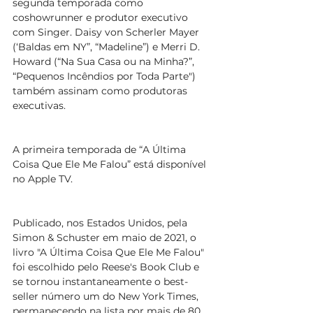
segunda temporada como 
coshowrunner e produtor executivo 
com Singer. Daisy von Scherler Mayer 
(‘Baldas em NY”, “Madeline”) e Merri D. 
Howard (“Na Sua Casa ou na Minha?”, 
“Pequenos Incêndios por Toda Parte") 
também assinam como produtoras 
executivas.
A primeira temporada de “A Última 
Coisa Que Ele Me Falou” está disponível 
no Apple TV.
Publicado, nos Estados Unidos, pela 
Simon & Schuster em maio de 2021, o 
livro "A Última Coisa Que Ele Me Falou" 
foi escolhido pelo Reese's Book Club e 
se tornou instantaneamente o best-
seller número um do New York Times, 
permanecendo na lista por mais de 80 