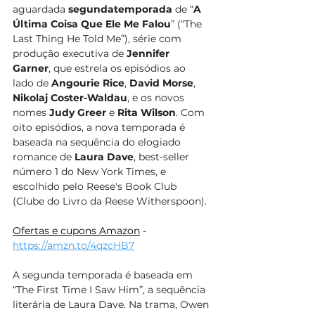
aguardada 
segundatemporada
 de “
A 
Última Coisa Que Ele Me Falou
” (“The 
Last Thing He Told Me”), série com 
produção executiva de
 Jennifer 
Garner
, que estrela os episódios ao 
lado de 
Angourie Rice
, 
David Morse
, 
Nikolaj Coster-Waldau
, e os novos 
nomes
 Judy Greer
 e 
Rita Wilson
. Com 
oito episódios, a nova temporada é 
baseada na sequência do elogiado 
romance de 
Laura Dave
, best-seller 
número 1 do New York Times, e 
escolhido pelo Reese's Book Club 
(Clube do Livro da Reese Witherspoon).
Ofertas e cupons Amazon
 - 
https://amzn.to/4qzcHB7
A segunda temporada é baseada em 
“The First Time I Saw Him”, a sequência 
literária de Laura Dave. Na trama, Owen 