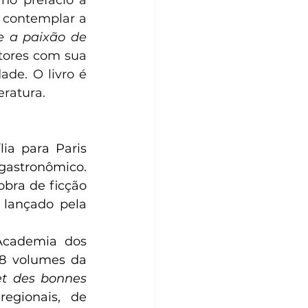
o prefácio à 
e contemplar a 
e a paixão de 
tores com sua 
de. O livro é 
eratura.
a para Paris 
gastronômico. 
bra de ficção 
, lançado pela 
Academia dos 
8 volumes da 
t des bonnes 
gionais, de 