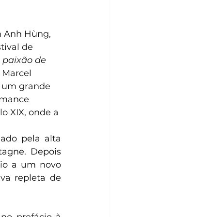
ần Anh Hùng, 
ival de 
a paixão de 
o Marcel 
i um grande 
omance 
lo XIX, onde a 
do pela alta 
agne. Depois 
io a um novo 
va repleta de 