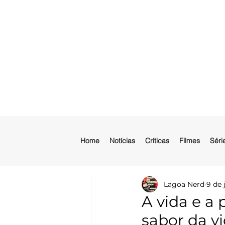
Home
Notícias
Críticas
Filmes
Séri
Lagoa Nerd
9 de 
A vida e a
sabor da v