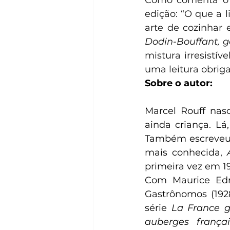
Como comenta o jo
edição: “O que a l
arte de cozinhar 
Dodin-Bouffant, g
mistura irresistív
uma leitura obriga
Sobre o autor:
Marcel Rouff nas
ainda criança. Lá,
Também escreveu p
mais conhecida, 
primeira vez em 1
Com Maurice Edm
Gastrônomos (1928
série 
La France g
auberges françai