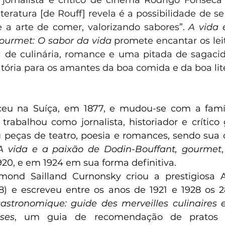
rnalista e crítico de cinema Rodrigo Fonseca n
iteratura [de Rouff] revela é a possibilidade de s
e a arte de comer, valorizando sabores”. 
A vida 
ourmet: O sabor da vida
 promete encantar os lei
el de culinária, romance e uma pitada de sagacida
tória para os amantes da boa comida e da boa lit
ceu na Suíça, em 1877, e mudou-se com a famíli
 trabalhou como jornalista, historiador e crítico 
eças de teatro, poesia e romances, sendo sua o
A vida e a paixão de Dodin-Bouffant, gourmet
920, e em 1924 em sua forma definitiva.
ond Sailland Curnonsky criou a prestigiosa 
) e escreveu entre os anos de 1921 e 1928 os 2
astronomique: guide des merveilles culinaires e
ses
, um guia de recomendação de pratos re