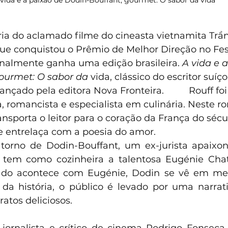
vida e a paixão de Dodin-Bouffant, gourmet: O sabor da vida
ária do aclamado filme do cineasta vietnamita Tr
que conquistou o Prêmio de Melhor Direção no Fest
inalmente ganha uma edição brasileira. 
A vida e 
ourmet: O sabor da 
vida,
clássico do escritor suíç
lançado pela editora Nova Fronteira.
 ‏    
Rouff fo
, romancista e especialista em culinária. Neste r
ansporta o leitor para o coração da França do sécu
se entrelaça com a poesia do amor.
orno de Dodin-Bouffant, um ex-jurista apaixona
 tem como cozinheira a talentosa Eugénie Chat
ado acontece com Eugénie, Dodin se vê em me
 da história, o público é levado por uma narrati
pratos deliciosos.