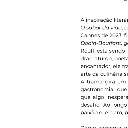
A 
A inspiração liter
O sabor da vida
, 
Cannes de 2023, f
Dodin-Bouffant, g
Rouff, está sendo 
dramaturgo, poeta
encantador, ele tr
arte da culinária 
A trama gira em t
gastronomia, que
que algo inesper
desafio. Ao longo
paixão e, é claro, 