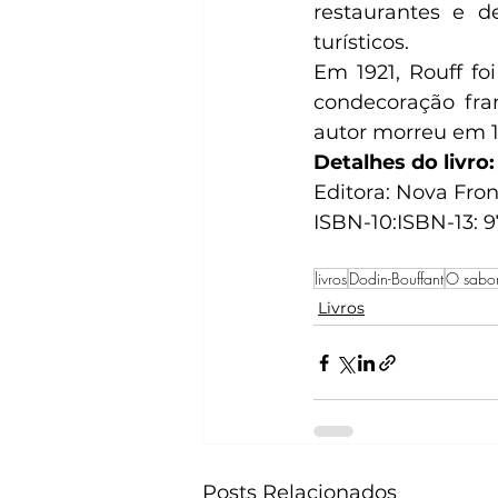
restaurantes e d
turísticos.
Em 1921, Rouff f
condecoração fra
autor morreu em 1
Detalhes do livro:
Editora:‎ Nova Fro
ISBN-10:‎ISBN-13:‎
livros
Dodin-Bouffant
O sabor
Livros
Posts Relacionados