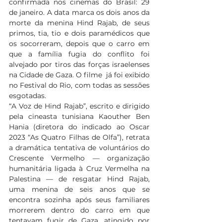
confirmada nos cinemas do Brasil: 29 
de janeiro. A data marca os dois anos da 
morte da menina Hind Rajab, de seus 
primos, tia, tio e dois paramédicos que 
os socorreram, depois que o carro em 
que a família fugia do conflito foi 
alvejado por tiros das forças israelenses 
na Cidade de Gaza. O filme  já foi exibido 
no Festival do Rio, com todas as sessões 
esgotadas.
“A Voz de Hind Rajab”, escrito e dirigido 
pela cineasta tunisiana Kaouther Ben 
Hania (diretora do indicado ao Oscar 
2023 “As Quatro Filhas de Olfa”), retrata 
a dramática tentativa de voluntários do 
Crescente Vermelho — organização 
humanitária ligada à Cruz Vermelha na 
Palestina — de resgatar Hind Rajab, 
uma menina de seis anos que se 
encontra sozinha após seus familiares 
morrerem dentro do carro em que 
tentavam fugir de Gaza, atingido por 