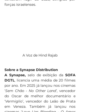
forças israelenses.
A Voz de Hind Rajab
Sobre a Synapse Distribution
A Synapse, 
selo de exibição da 
SOFA 
DGTL
, licencia uma média de 20 filmes 
por ano. Em 2025 já lançou nos cinemas 
‘
Sem Chão - No Other Land’
, vencedor 
do Oscar de melhor documentário e 
‘
Vermiglio
’, vencedor do Leão de Prata 
em Veneza. Também já lançou nos 
cinemas ‘
Love Lies Bleeding - O Amor 