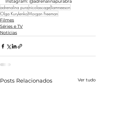
Instagram: @adrenalinapurabra
adrenalina pura
nicolascage
liamneeson
Olga Kurylenko
Morgan Freeman
Filmes
Séries e TV
Notícias
Ver tudo
Posts Relacionados