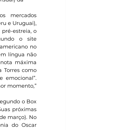
os mercados 
u e Uruguai), 
ré-estreia, o 
undo o site 
-americano no 
m língua não 
 nota máxima 
a Torres como 
e emocional”. 
hor momento,” 
segundo o Box 
Suas próximas 
de março). No 
ia do Oscar 