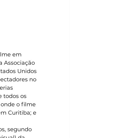
ilme em 
a Associação 
stados Unidos 
ectadores no 
erias 
e todos os 
onde o filme 
em Curitiba; e 
os, segundo 
isual) da 