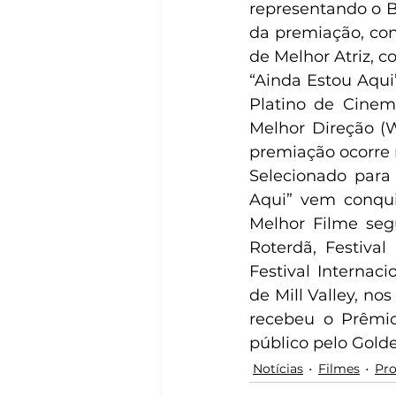
representando o Br
da premiação, con
de Melhor Atriz, c
“Ainda Estou Aqui
Platino de Cinem
Melhor Direção (W
premiação ocorre 
Selecionado para 
Aqui” vem conquis
Melhor Filme segu
Roterdã, Festival
Festival Internac
de Mill Valley, no
recebeu o Prêmio
público pelo Gold
Notícias
Filmes
Pro