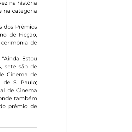
z na história 
 na categoria 
s dos Prêmios 
o de Ficção, 
 cerimônia de 
 "Ainda Estou 
, sete são de 
de Cinema de 
de S. Paulo; 
val de Cinema 
, onde também 
do prêmio de 