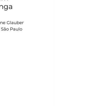
onga
ine Glauber 
m São Paulo