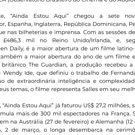
nte, “Ainda Estou Aqui” chegou a sete nov
r, Espanha, Inglaterra, República Dominicana, Per
 nas bilheterias e imprensa. Com as sessões de p
 £486,3 mil no Reino Unido/Irlanda, e, seg
een Daily, é a maior abertura de um filme latino
é também a maior abertura do ano de um filme e
l britânico The Guardian, a produção recebeu a
de Wendy Ide, que definiu o trabalho de Fernand
o de extraordinária inteligência e complexidad
us temas, o filme representa Salles em seu mel
“Ainda Estou Aqui” já faturou US$ 27,2 milhões, 
umula mais de 300 mil espectadores na França. 
em na Austrália (27 de fevereiro) e Alemanha (12 
, 2 de março, o longa desembarca na cerimôn