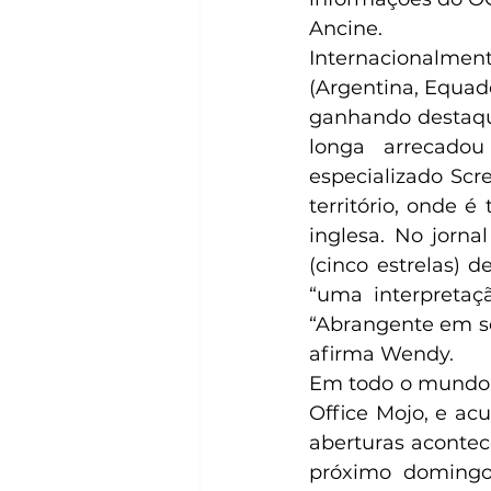
Ancine.
Internacionalme
(Argentina, Equado
ganhando destaque
longa arrecadou
especializado Scr
território, onde 
inglesa. No jorna
(cinco estrelas) 
“uma interpretaçã
“Abrangente em se
afirma Wendy.
Em todo o mundo, 
Office Mojo, e ac
aberturas acontec
próximo domingo