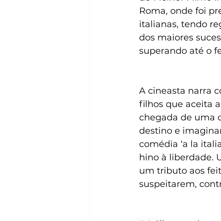
Roma, onde foi pr
italianas, tendo r
dos maiores sucess
superando até o f
A cineasta narra c
filhos que aceita 
chegada de uma ca
destino e imagina
comédia ‘a la ital
hino à liberdade.
um tributo aos fe
suspeitarem, cont