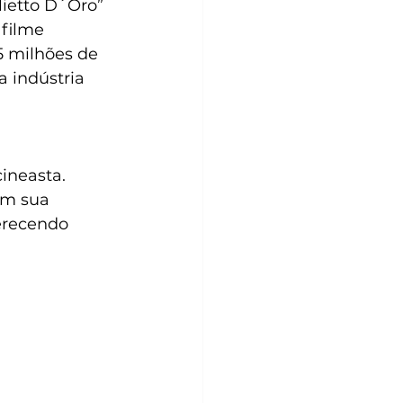
lietto D´Oro” 
filme 
5 milhões de 
 indústria 
ineasta. 
ém sua 
erecendo 