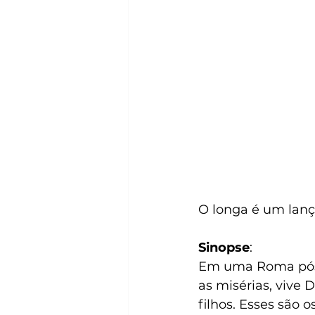
O longa é um lan
Sinopse
:
Em uma Roma pós-g
as misérias, vive 
filhos. Esses são 