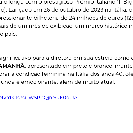
u o longa com o prestigioso Prêmio italiano “Il Big
o). Lançado em 26 de outubro de 2023 na Itália, o 
essionante bilheteria de 24 milhões de euros (12
ais de um mês de exibição, um marco histórico na
o país.
significativo para a diretora em sua estreia como c
 AMANHÃ
,
 apresentado em preto e branco, mant
orar a condição feminina na Itália dos anos 40, of
funda e emocionante, além de muito atual.
SSNVrdk-ls?si=WSRnQjnl9uE0oJJA