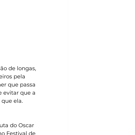
ção de longas, 
iros pela 
her que passa 
 evitar que a 
que ela.
uta do Oscar 
o Festival de 