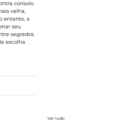
ontra consolo 
ais velha, 
 entanto, a 
onar seu 
Entre segredos 
a escolha 
Ver tudo