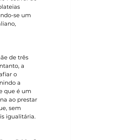
lateias 
nando-se um 
liano, 
ãe de três 
ntanto, a 
fiar o 
nindo a 
me que é um 
na ao prestar 
ue, sem 
 igualitária.