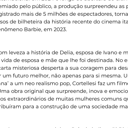
emiado pelo público, a produção surpreendeu as p
egistrado mais de 5 milhões de espectadores, tor
os de bilheteira da história recente do cinema ita
enômeno Barbie, em 2023.
om leveza a história de Delia, esposa de Ivano e m
a vida de esposa e mãe que lhe foi destinada. No e
rta misteriosa desperta a sua coragem para desa
r um futuro melhor, não apenas para si mesma. U
iana’ a um neo realismo pop, Cortellesi faz um fil
 Uma obra original que surpreende, inova e emocio
itos extraordinários de muitas mulheres comuns q
ribuíram para a construção de uma sociedade mais