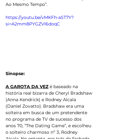
Ao Mesmo Tempo”. 
https://youtu.be/vMKFh-aST7Y?
si=A2mm8PYGZVl6doqC
Sinopse:
A GAROTA DA VEZ
 é baseado na 
história real bizarra de Cheryl Bradshaw 
(Anna Kendrick) e Rodney Alcala 
(Daniel Zovatto). Bradshaw era uma 
solteira em busca de um pretendente 
no programa de TV de sucesso dos 
anos 70, “The Dating Game”, e escolheu 
o solteiro charmoso nº 3, Rodney 
Alcala. No entanto, por trás da fachada 