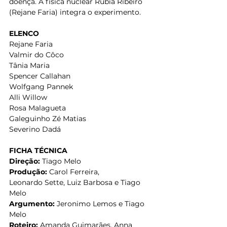
doença. A física nuclear Rúbia Ribeiro 
(Rejane Faria) integra o experimento. 
ELENCO
Rejane Faria 
Valmir do Côco 
Tânia Maria 
Spencer Callahan 
Wolfgang Pannek 
Alli Willow 
Rosa Malagueta 
Galeguinho Zé Matias 
Severino Dadá 
FICHA TÉCNICA
Direção:
 Tiago Melo 
Produção:
 Carol Ferreira, 
Leonardo Sette, Luiz Barbosa e Tiago 
Melo 
Argumento:
 Jeronimo Lemos e Tiago 
Melo 
Roteiro:
 Amanda Guimarães, Anna 