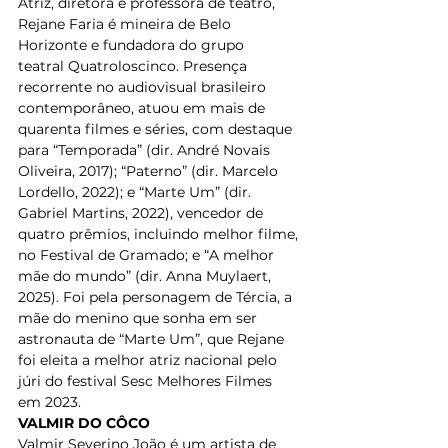
Atriz, diretora e professora de teatro, 
Rejane Faria é mineira de Belo 
Horizonte e fundadora do grupo 
teatral Quatroloscinco. Presença 
recorrente no audiovisual brasileiro 
contemporâneo, atuou em mais de 
quarenta filmes e séries, com destaque 
para “Temporada” (dir. André Novais 
Oliveira, 2017); “Paterno” (dir. Marcelo 
Lordello, 2022); e “Marte Um” (dir. 
Gabriel Martins, 2022), vencedor de 
quatro prêmios, incluindo melhor filme, 
no Festival de Gramado; e “A melhor 
mãe do mundo” (dir. Anna Muylaert, 
2025). Foi pela personagem de Tércia, a 
mãe do menino que sonha em ser 
astronauta de “Marte Um”, que Rejane 
foi eleita a melhor atriz nacional pelo 
júri do festival Sesc Melhores Filmes 
em 2023.  
VALMIR DO CÔCO
Valmir Severino João é um artista de 