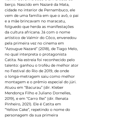
berço. Nascido em Nazaré da Mata, 
cidade no interior de Pernambuco, ele 
vem de uma família em que o avô, o pai 
e a mãe brincavam no maracatu, 
folguedo que herda as manifestações 
da cultura africana. Já com o nome 
artístico de Valmir do Côco, enveredou 
pela primeira vez no cinema em 
“Azougue Nazaré” (2018), de Tiago Melo, 
no qual interpreta o protagonista 
Catita. Na estreia foi reconhecido pelo 
talento: ganhou o troféu de melhor ator 
no Festival do Rio de 2019, de onde 
o longa-metragem saiu como melhor 
montagem e o prêmio especial do júri. 
Atuou em “Bacurau” (dir. Kleber 
Mendonça Filho e Juliano Dornelles, 
2019), e em “Carro Rei” (dir. Renata 
Pinheiro, 2021). Ele é Catita em 
“Yellow Cake”, repetindo o nome do 
personagem da sua primeira 